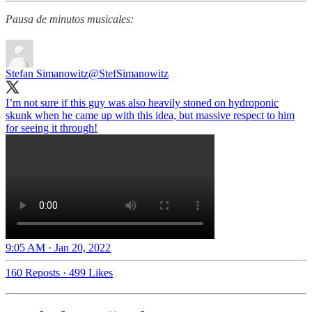
Pausa de minutos musicales:
Stefan Simanowitz
@StefSimanowitz
I’m not sure if this guy was also heavily stoned on hydroponic
skunk when he came up with this idea, but massive respect to him
for seeing it through!
9:05 AM · Jan 20, 2022
160 Reposts
·
499 Likes