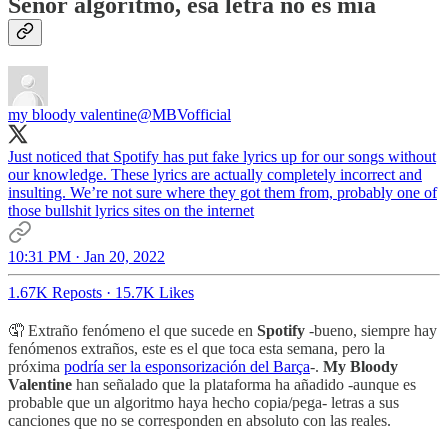
Señor algoritmo, esa letra no es mía
my bloody valentine
@MBVofficial
Just noticed that Spotify has put fake lyrics up for our songs without
our knowledge. These lyrics are actually completely incorrect and
insulting. We’re not sure where they got them from, probably one of
those bullshit lyrics sites on the internet
10:31 PM · Jan 20, 2022
1.67K Reposts
·
15.7K Likes
🤦 Extraño fenómeno el que sucede en
Spotify
-bueno, siempre hay
fenómenos extraños, este es el que toca esta semana, pero la
próxima
podría ser la esponsorización del Barça
-.
My Bloody
Valentine
han señalado que la plataforma ha añadido -aunque es
probable que un algoritmo haya hecho copia/pega- letras a sus
canciones que no se corresponden en absoluto con las reales.