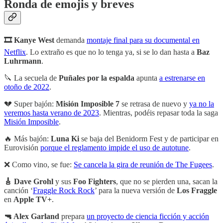
Ronda de emojis y breves
🎞 Kanye
West
demanda
montaje final para su documental en
Netflix
. Lo extraño es que no lo tenga ya, si se lo dan hasta a
Baz
Luhrmann
.
🔪 La secuela de
Puñales por la espalda
apunta
a estrenarse en
otoño de 2022
.
💔 Super bajón:
Misión Imposible 7
se retrasa de nuevo y
ya no la
veremos hasta verano de 2023
. Mientras, podéis repasar toda la saga
Misión Imposible
.
🔥 Más bajón:
Luna Ki
se baja del Benidorm Fest y de participar en
Eurovisión
porque el reglamento impide el uso de autotune
.
❌ Como vino, se fue:
Se cancela la gira de reunión de The Fugees
.
🎸 Dave Grohl
y sus
Foo Fighters
, que no se pierden una, sacan la
canción ‘
Fraggle Rock Rock
’ para la nueva versión de
Los Fraggle
en
Apple TV+
.
🔫 Alex Garland
prepara
un proyecto de ciencia ficción y acción