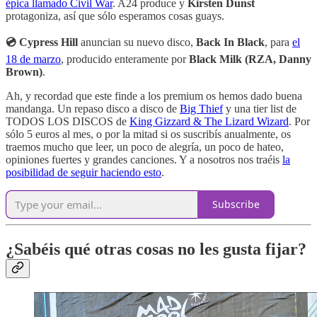
épica llamado Civil War
. A24 produce y
Kirsten Dunst
protagoniza, así que sólo esperamos cosas guays.
💿 Cypress Hill
anuncian su nuevo disco,
Back In Black
, para
el
18 de marzo
, producido enteramente por
Black Milk (RZA, Danny
Brown)
.
Ah, y recordad que este finde a los premium os hemos dado buena
mandanga. Un repaso disco a disco de
Big Thief
y una tier list de
TODOS LOS DISCOS de
King Gizzard & The Lizard Wizard
. Por
sólo 5 euros al mes, o por la mitad si os suscribís anualmente, os
traemos mucho que leer, un poco de alegría, un poco de hateo,
opiniones fuertes y grandes canciones. Y a nosotros nos traéis
la
posibilidad de seguir haciendo esto
.
Subscribe
¿Sabéis qué otras cosas no les gusta fijar?