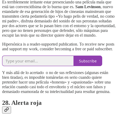
Es terriblemente irritante estar presenciando una película mala que
está tan convencidísima de lo buena que es.
Sam Levinson
, nuevo
estandarte de esa generación de hijos de cineastas mainstream que
transmiten cierta pedantería tipo «Yo hago pelis de verdad, no como
mi padre», disfruta demasiado del sonido de sus peroratas soltadas
por dos actores que se lo pasan bien con el entorno y la oportunidad,
pero que no tienen personajes que defender, sólo máquinas para
escupir las tesis que su director quiere dejar en el mundo.
Hipersónica is a reader-supported publication. To receive new posts
and support my work, consider becoming a free or paid subscriber.
Subscribe
Y más allá de lo acertado o no de sus reflexiones (algunas están
bien tiradas), es imposible tomárselas en serio cuando quiere
pretender hacer una película «honesta» y «apasionada» sobre una
relación cuando casi todo el envoltorio y el núcleo son falsos y
demasiado enamorada de su intelectualidad para resultar genuina.
28. Alerta roja