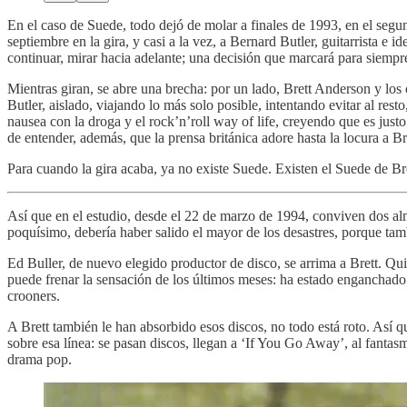
En el caso de Suede, todo dejó de molar a finales de 1993, en el seg
septiembre en la gira, y casi a la vez, a Bernard Butler, guitarrista e
continuar, mirar hacia adelante; una decisión que marcará para siempr
Mientras giran, se abre una brecha: por un lado, Brett Anderson y los 
Butler, aislado, viajando lo más solo posible, intentando evitar al rest
nausea con la droga y el rock’n’roll way of life, creyendo que es jus
de entender, además, que la prensa británica adore hasta la locura a B
Para cuando la gira acaba, ya no existe Suede. Existen el Suede de 
Así que en el estudio, desde el 22 de marzo de 1994, conviven dos a
poquísimo, debería haber salido el mayor de los desastres, porque tam
Ed Buller, de nuevo elegido productor de disco, se arrima a Brett. Qu
puede frenar la sensación de los últimos meses: ha estado enganchado a 
crooners.
A Brett también le han absorbido esos discos, no todo está roto. Así q
sobre esa línea: se pasan discos, llegan a ‘If You Go Away’, al fantas
drama pop.