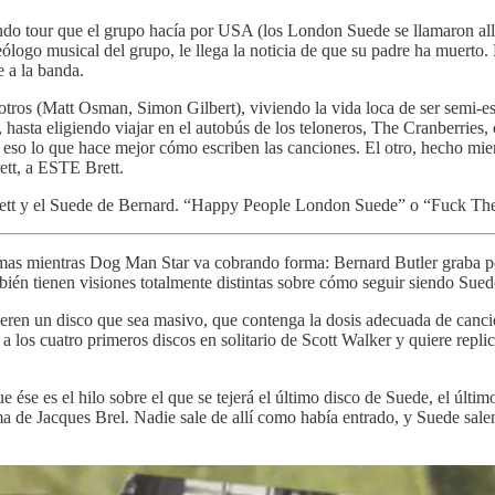
undo tour que el grupo hacía por USA (los London Suede se llamaron all
 ideólogo musical del grupo, le llega la noticia de que su padre ha muert
e a la banda.
otros (Matt Osman, Simon Gilbert), viviendo la vida loca de ser semi-es
o, hasta eligiendo viajar en el autobús de los teloneros, The Cranberries
to eso lo que hace mejor cómo escriben las canciones. El otro, hecho mi
rett, a ESTE Brett.
Brett y el Suede de Bernard. “Happy People London Suede” o “Fuck The
lmas mientras Dog Man Star va cobrando forma: Bernard Butler graba po
bién tienen visiones totalmente distintas sobre cómo seguir siendo Sued
ieren un disco que sea masivo, que contenga la dosis adecuada de cancio
los cuatro primeros discos en solitario de Scott Walker y quiere replica
ue ése es el hilo sobre el que se tejerá el último disco de Suede, el últ
ma de Jacques Brel. Nadie sale de allí como había entrado, y Suede sale