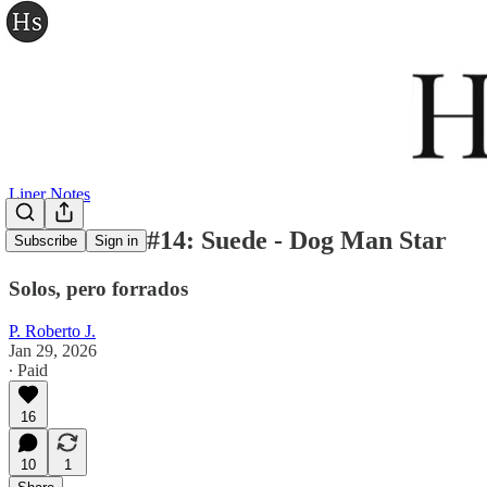
Liner Notes
Liner Notes #14: Suede - Dog Man Star
Subscribe
Sign in
Solos, pero forrados
P. Roberto J.
Jan 29, 2026
∙ Paid
16
10
1