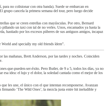
í, para no colisionar con otra banda). Suede se embarcan en
o. El grupo cancela la primera semana del tour, pero luego decide
trellas que se creen estrellas con mayúsculas. Por otro, Bernard
, o pillando un taxi con tal de no verles. Unos, encamados ya hasta la
erda, hastiado por los excesos púberes de sus antiguos amigos, incapaz
 World and specially my old friends ídem”.
r las mañanas, Brett Anderson, por las tardes y noches. Coinciden
e.
nes-que-pueden-ser-éxito. Pero Butler, de 9 a 5, todos los días, ya no
r esa idea: el lujo y el dolor, la soledad cantada como el mejor de los
imo que les une, el único con el que intentan recomponerse. Avanzan
n firmando ‘The Wild Ones’, la mezcla justa entre hit ineludible y