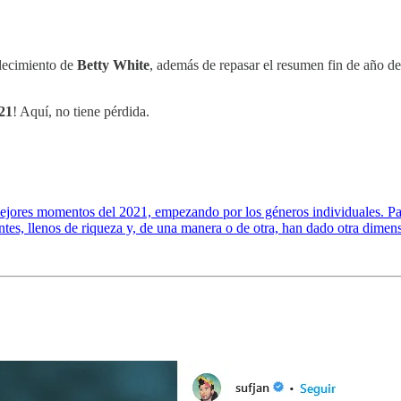
llecimiento de
Betty White
, además de repasar el resumen fin de año d
021
! Aquí, no tiene pérdida.
ores momentos del 2021, empezando por los géneros individuales. Pasa
tes, llenos de riqueza y, de una manera o de otra, han dado otra dimen