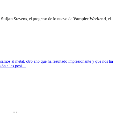
e
Sufjan Stevens
, el progreso de lo nuevo de
Vampire Weekend
, el
mos al metal, otro año que ha resultado impresionante y que nos ha
sión a las posi…