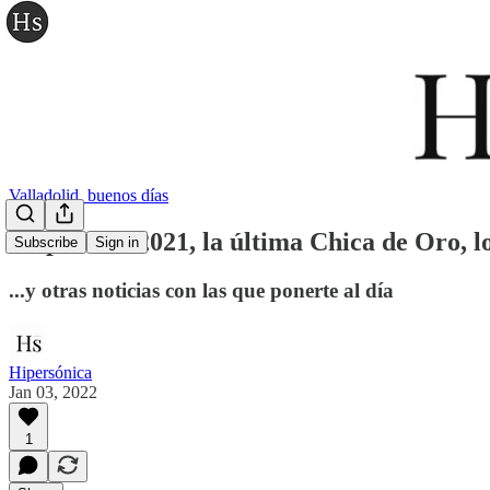
Valladolid, buenos días
Lo peor de 2021, la última Chica de Oro, 
Subscribe
Sign in
...y otras noticias con las que ponerte al día
Hipersónica
Jan 03, 2022
1