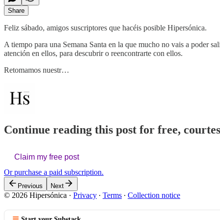
Share
Feliz sábado, amigos suscriptores que hacéis posible Hipersónica.
A tiempo para una Semana Santa en la que mucho no vais a poder salir o
atención en ellos, para descubrir o reencontrarte con ellos.
Retomamos nuestr…
Continue reading this post for free, courte
Claim my free post
Or purchase a paid subscription.
Previous
Next
© 2026 Hipersónica
·
Privacy
∙
Terms
∙
Collection notice
Start your Substack