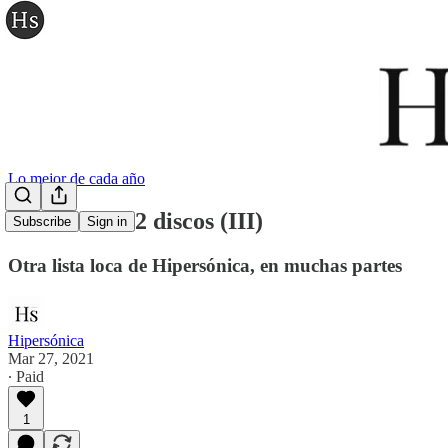
Lo mejor de cada año
Los 80 en 202 discos (III)
Subscribe
Sign in
Otra lista loca de Hipersónica, en muchas partes
Hipersónica
Mar 27, 2021
∙ Paid
1