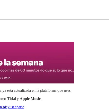
a ya está actualizada en la plataforma que uses.
omo
Tidal
y
Apple Music
.
n playlist aparte
.