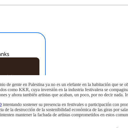
ente en Palestina ya no es un elefante en la habitación que se obs
ndos como KKR, cuya inversión en la industria festivalera se compagina
es y ahora también artistas que acaban, un poco, por no decir nada. I
O
intentando sostener su presencia en festivales o participación con pro
 de la destrucción de la sostenibilidad económica de las giras por salas
intenten mantener la fachada de artistas comprometidos en estos comunic