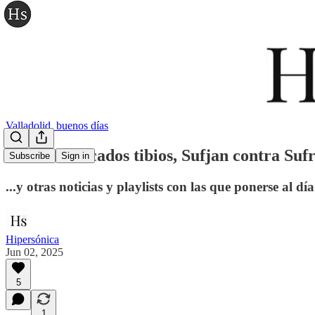
Valladolid, buenos días
Los comunicados tibios, Sufjan contra Sufran
Subscribe
Sign in
...y otras noticias y playlists con las que ponerse al día
Hipersónica
Jun 02, 2025
5
1