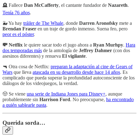
🪦 Fallece
Dan McCafferty
, el cantante fundador de
Nazareth
.
Tenía 76 años
.
🐳 Ya hay
tráiler de The Whale
, donde
Darren Aronofsky
mete a
Brendan Fraser
en un traje de gordo inmenso. Suena feo, pero
peor es el póster
.
💸 Netflix
le quiere sacar todo el jugo ahora a
Ryan Murhpy
.
Hara
dos temporadas más
de la antología de
Jeffrey Dahmer
(con dos
asesinos diferentes) y renueva
El vigilante
.
🔫 Otra cosa de Netflix:
preparan la adaptación al cine de Gears of
Wars
que lleva
atascada en su desarrollo desde hace 14 años
. Es
complicado que pueda superar la profundidad autoconsciente de los
diálogos de los videojuegos, la verdad.
🤠 Se viene
una serie de Indiana Jones para Disney+
, aunque
probablemente sin
Harrison Ford
. No preocuparse,
ha encontrado
a quién sablearle pasta
.
Querida sorda…