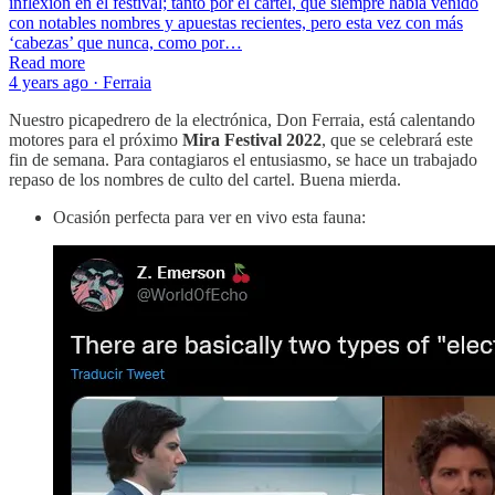
inflexión en el festival; tanto por el cartel, que siempre había venido
con notables nombres y apuestas recientes, pero esta vez con más
‘cabezas’ que nunca, como por…
Read more
4 years ago · Ferraia
Nuestro picapedrero de la electrónica, Don Ferraia, está calentando
motores para el próximo
Mira Festival 2022
, que se celebrará este
fin de semana. Para contagiaros el entusiasmo, se hace un trabajado
repaso de los nombres de culto del cartel. Buena mierda.
Ocasión perfecta para ver en vivo esta fauna: