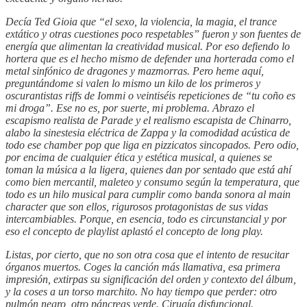
Decía Ted Gioia que “el sexo, la violencia, la magia, el trance
extático y otras cuestiones poco respetables” fueron y son fuentes de
energía que alimentan la creatividad musical. Por eso defiendo lo
hortera que es el hecho mismo de defender una horterada como el
metal sinfónico de dragones y mazmorras. Pero heme aquí,
preguntándome si valen lo mismo un kilo de los primeros y
oscurantistas riffs de Iommi o veintiséis repeticiones de “tu coño es
mi droga”. Ese no es, por suerte, mi problema. Abrazo el
escapismo realista de Parade y el realismo escapista de Chinarro,
alabo la sinestesia eléctrica de Zappa y la comodidad acústica de
todo ese chamber pop que liga en pizzicatos sincopados. Pero odio,
por encima de cualquier ética y estética musical, a quienes se
toman la música a la ligera, quienes dan por sentado que está ahí
como bien mercantil, maleteo y consumo según la temperatura, que
todo es un hilo musical para cumplir como banda sonora al main
character que son ellos, rigurosos protagonistas de sus vidas
intercambiables. Porque, en esencia, todo es circunstancial y por
eso el concepto de playlist aplastó el concepto de long play.
Listas, por cierto, que no son otra cosa que el intento de resucitar
órganos muertos. Coges la canción más llamativa, esa primera
impresión, extirpas su significación del orden y contexto del álbum,
y la coses a un torso marchito. No hay tiempo que perder: otro
pulmón negro, otro páncreas verde. Cirugía disfuncional.