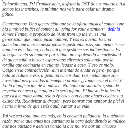
Enhorabuena, DJ Frankenstein, disfruta la OST de tus muertos. Así
somos los intensitos, la mínima nos vale para colar un drama
gótico.
Centrémonos. Una generación que ve la oferta musical como “one
big jumbled buffet of content all vying for your attention”,
definía
James Fenney a propósito de ‘Ants from up there’, es una
generación que nunca pasa hambre. Y eso es bueno. Es una
sociedad que mezcla despropósitos gastronómicos, sin miedo. Y eso
también es… bueno, cada cual que gestione sus indigestiones. Es
solo que sacia su hambre por rutina, no espoleando la curiosidad
de quien salió a buscar espárragos silvestres salivando por la
tortilla que cocinaría en cuanto llegase a casa. Y eso es malo.
Caigo en la contradicción -aún intentando eludir el pero- porque
todo se reduce a eso, a genuina curiosidad. Los melómanos son
investigadores privados a beneficio propio. ¿Dónde está el mérito?
En la dignificación de la música. No hablo de sacralizar, sino de
respetar el hueso que algún día será pífano. El hueso de la bestia
que casi te mata -toma relato épico- y con el que ahora celebras tu
existencia. Relativizar al dragón, pero honrar con tambor de piel el
hecho mismo de que estés aquí; cantar a la vida.
Tal vez sea esta, una vez más, en la enésima pejiguera, la auténtica
razón por la que antes nos partíamos la cara defendiendo la música
que nos gustaba y defenestrando la que no. No por un virtuoso