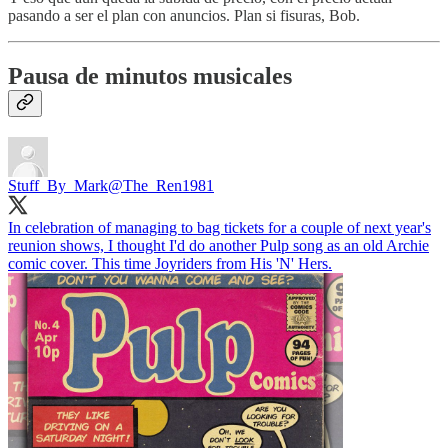
pasando a ser el plan con anuncios. Plan si fisuras, Bob.
Pausa de minutos musicales
Stuff_By_Mark
@The_Ren1981
In celebration of managing to bag tickets for a couple of next year's
reunion shows, I thought I'd do another Pulp song as an old Archie
comic cover. This time Joyriders from His 'N' Hers.