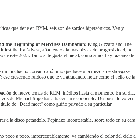
ríticas que tiene en RYM, seis son de sordos hipersónicos. Ven y
and the Beginning of Merciless Damnation:
King Gizzard and The
nfest the Rat’s Nest, añadiendo algunas pizcas de progresividad, no
 de este 2023. Tanto si te gusta el metal, como si no, hay razones de
bre un muchacho coreano anónimo que hace una mezcla de shoegaze
 ese crescendo ruidoso que te va atrapando, notar como el vello de la
rabación de nueve temas de REM, inéditos hasta el momento. En su día,
 voz de Michael Stipe hasta hacerla irreconocible. Después de volver
l título de "Dead meat" como guiño privado a su particular
ar a la disco petándolo. Pepinazo incontestable, sobre todo en su cara
o poco a poco, imperceptiblemente, va cambiando el color del cielo a