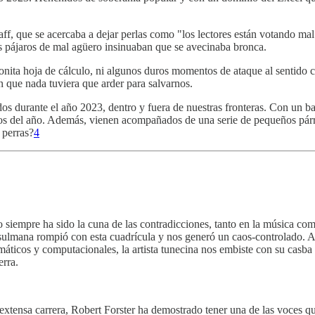
taff, que se acercaba a dejar perlas como "los lectores están votando mal
s pájaros de mal agüero insinuaban que se avecinaba bronca.
bonita hoja de cálculo, ni algunos duros momentos de ataque al sentido 
in que nada tuviera que arder para salvarnos.
dos durante el año 2023, dentro y fuera de nuestras fronteras. Con un bala
dos del año. Además, vienen acompañados de una serie de pequeños pár
 perras?
4
o siempre ha sido la cuna de las contradicciones, tanto en la música co
ulmana rompió con esta cuadrícula y nos generó un caos-controlado. As
áticos y computacionales, la artista tunecina nos embiste con su casba s
erra.
 extensa carrera, Robert Forster ha demostrado tener una de las voces q