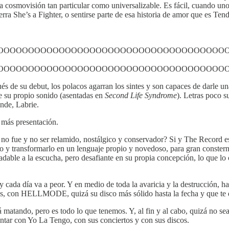
cosmovisión tan particular como universalizable. Es fácil, cuando uno
ra She’s a Fighter, o sentirse parte de esa historia de amor que es Tend
OOOOOOOOOOOOOOOOOOOOOOOOOOOOOOOOOOOOOO
OOOOOOOOOOOOOOOOOOOOOOOOOOOOOOOOOOOOOO
s de su debut, los polacos agarran los sintes y son capaces de darle un
 de su propio sonido (asentadas en
Second Life Syndrome
). Letras poco s
nde, Labrie.
e más presentación.
no fue y no ser relamido, nostálgico y conservador? Si y The Record es
o y transformarlo en un lenguaje propio y novedoso, para gran conster
radable a la escucha, pero desafiante en su propia concepción, lo que lo
y cada día va a peor. Y en medio de toda la avaricia y la destrucción,
es, con HELLMODE, quizá su disco más sólido hasta la fecha y que te de
á matando, pero es todo lo que tenemos. Y, al fin y al cabo, quizá no s
ntar con Yo La Tengo, con sus conciertos y con sus discos.