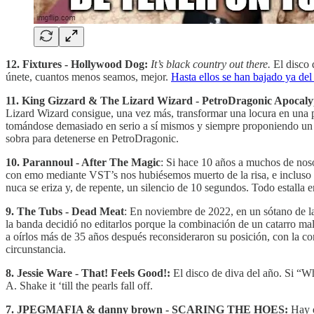
12. Fixtures - Hollywood Dog:
It’s black country out there.
El disco 
únete, cuantos menos seamos, mejor.
Hasta ellos se han bajado ya del
11. King Gizzard & The Lizard Wizard - PetroDragonic Apocalyp
Lizard Wizard consigue, una vez más, transformar una locura en una p
tomándose demasiado en serio a sí mismos y siempre proponiendo un dis
sobra para detenerse en PetroDragonic.
10. Parannoul - After The Magic
: Si hace 10 años a muchos de no
con emo mediante VST’s nos hubiésemos muerto de la risa, e incluso p
nuca se eriza y, de repente, un silencio de 10 segundos. Todo estalla
9. The Tubs - Dead Meat
: En noviembre de 2022, en un sótano de la
la banda decidió no editarlos porque la combinación de un catarro ma
a oírlos más de 35 años después reconsideraron su posición, con la con
circunstancia.
8. Jessie Ware - That! Feels Good!:
El disco de diva del año. Si “Wh
A. Shake it ‘till the pearls fall off.
7. JPEGMAFIA & danny brown - SCARING THE HOES:
Hay d