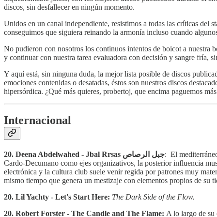
discos, sin desfallecer en ningún momento.
Unidos en un canal independiente, resistimos a todas las críticas del s
conseguimos que siguiera reinando la armonía incluso cuando alguno
No pudieron con nosotros los continuos intentos de boicot a nuestra 
y continuar con nuestra tarea evaluadora con decisión y sangre fría, s
Y aquí está, sin ninguna duda, la mejor lista posible de discos publica
emociones contenidas o desatadas, éstos son nuestros discos destaca
hipersórdica. ¿Qué más quieres, probertoj, que encima paguemos más
Internacional
20. Deena Abdelwahed - Jbal Rrsas ج​ب​ل ا​ل​ر​ص​ا​ص
: El mediterráne
Cardo-Decumano como ejes organizativos, la posterior influencia mus
electrónica y la cultura club suele venir regida por patrones muy matem
mismo tiempo que genera un mestizaje con elementos propios de su ti
20. Lil Yachty - Let's Start Here:
The Dark Side of the Flow.
20. Robert Forster - The Candle and The Flame:
A lo largo de su