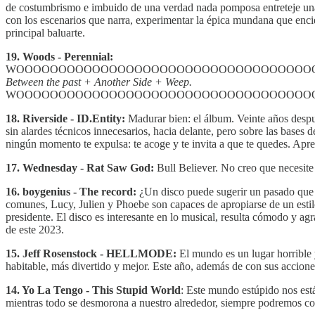
de costumbrismo e imbuido de una verdad nada pomposa entreteje una 
con los escenarios que narra, experimentar la épica mundana que encier
principal baluarte.
19. Woods - Perennial:
WOOOOOOOOOOOOOOOOOOOOOOOOOOOOOOOOOOO
Between the past + Another Side + Weep.
WOOOOOOOOOOOOOOOOOOOOOOOOOOOOOOOOOOO
18. Riverside - ID.Entity:
Madurar bien: el álbum. Veinte años despué
sin alardes técnicos innecesarios, hacia delante, pero sobre las bases
ningún momento te expulsa: te acoge y te invita a que te quedes. Apre
17. Wednesday - Rat Saw God:
Bull Believer. No creo que necesit
16. boygenius - The record:
¿Un disco puede sugerir un pasado que 
comunes, Lucy, Julien y Phoebe son capaces de apropiarse de un estil
presidente. El disco es interesante en lo musical, resulta cómodo y ag
de este 2023.
15. Jeff Rosenstock - HELLMODE:
El mundo es un lugar horrible 
habitable, más divertido y mejor. Este año, además de con sus accion
14. Yo La Tengo - This Stupid World
: Este mundo estúpido nos est
mientras todo se desmorona a nuestro alrededor, siempre podremos co