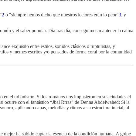
"
2
o "siempre hemos dicho que nuestros lectores eran lo peor"
3
, y
común y el saber popular. Día tras día, conseguimos mantener la calma
nce exquisito entre estilos, sonidos clásicos o rupturistas, y
rafos y memes escritos y/o pensados de forma coral por la comunidad
mo en el urbanismo. Si los romanos nos impusieron en sus ciudades el
í ocurre con el fantástico “Jbal Rrras” de Denna Abdelwahed: Si la
onoro, aplicando capas, melodías y ritmos a su estructura inicial, al
ue mejor ha sabido captar la esencia de la condición humana. A golpe