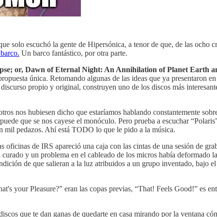
que solo escuchó la gente de Hipersónica, a tenor de que, de las ocho c
 barco.
Un barco fantástico, por otra parte.
se; or, Dawn of Eternal Night: An Annihilation of Planet Earth 
ropuesta única. Retomando algunas de las ideas que ya presentaron en I
curso propio y original, construyen uno de los discos más interesantes
sotros nos hubiesen dicho que estaríamos hablando constantemente so
uede que se nos cayese el monóculo. Pero prueba a escuchar “Polaris”:
 en mil pedazos. Ahí está TODO lo que le pido a la música.
s oficinas de IRS apareció una caja con las cintas de una sesión de g
l curado y un problema en el cableado de los micros había deformado la
dición de que salieran a la luz atribuidos a un grupo inventado, bajo e
at's your Pleasure?” eran las copas previas, “That! Feels Good!” es entr
iscos que te dan ganas de quedarte en casa mirando por la ventana cóm