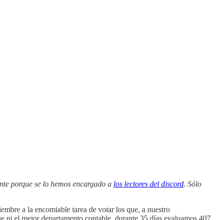
mente porque se lo hemos encargado a
los lectores del discord
. Sólo
mbre a la encomiable tarea de votar los que, a nuestro
ue ni el mejor departamento contable, durante 35 días evaluamos 407