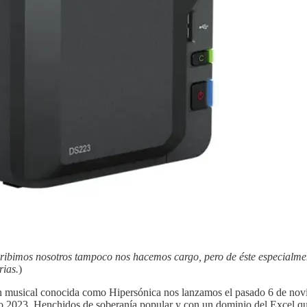
escribimos nosotros tampoco nos hacemos cargo, pero de éste especial
ias.
)
ón musical conocida como Hipersónica nos lanzamos el pasado 6 de novie
año 2023. Henchidos de soberanía popular y con un dominio del Excel q