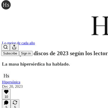
Lo mejor de cada año
Los mejores discos de 2023 según los lecto
Subscribe
Sign in
La masa hipersórdica ha hablado.
Hipersónica
Dec 20, 2023
10
5
5