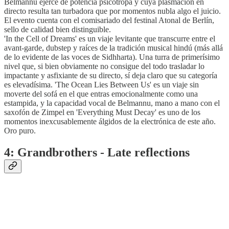
Belmannu ejerce de potencia psicotropa y cuya plasmación en
directo resulta tan turbadora que por momentos nubla algo el juicio.
El evento cuenta con el comisariado del festinal Atonal de Berlín,
sello de calidad bien distinguible.
'In the Cell of Dreams' es un viaje levitante que transcurre entre el
avant-garde, dubstep y raíces de la tradición musical hindú (más allá
de lo evidente de las voces de Sidhharta). Una turra de primerísimo
nivel que, si bien obviamente no consigue del todo trasladar lo
impactante y asfixiante de su directo, sí deja claro que su categoría
es elevadísima. 'The Ocean Lies Between Us' es un viaje sin
moverte del sofá en el que entras emocionalmente como una
estampida, y la capacidad vocal de Belmannu, mano a mano con el
saxofón de Zimpel en 'Everything Must Decay' es uno de los
momentos inexcusablemente álgidos de la electrónica de este año.
Oro puro.
4: Grandbrothers - Late reflections