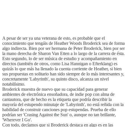
A pesar de ser ya una veterana de esto, es probable que el
conocimiento que tengáis de Heather Woods Broderick sea de forma
algo indirecta. Bien por ser hermana de Peter Broderick, bien por ser
la mano derecha de Sharon Van Etten a lo largo de la carrera de ésta.
Esto segundo, lo de ser música de estudio y acompañamiento en
directos (también de otros, como Lisa Hannigan o Efterklang) es
quizás lo que más ha llenado la cuenta corriente de Heather, si bien
sus propuestas en solitario han sido siempre de lo más interesantes y,
concretamente 'Labyrinth', su quinto disco, alcanza un nivel
notabilísimo.
Broderick muestra de nuevo que su capacidad para generar
ambientes de electrónica ensoñadora, de indie pop con alma de
cantautora, que de hecho es la etiqueta que podría describir la
mayoría del estupendo minutaje de 'Labyrinth', no está reñida con la
habilidad de construir canciones pop estupendas. Prueba de ello
podrían ser 'Crasing Against the Sun' o, aunque no tan brillante,
'Wherever I Go'.
Con todo, decíamos que si Broderick destaca en algo es en las