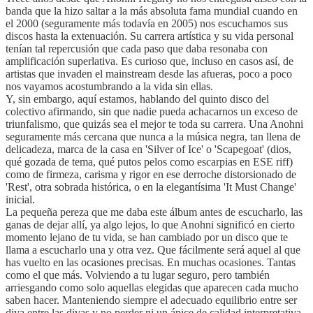
banda que la hizo saltar a la más absoluta fama mundial cuando en
el 2000 (seguramente más todavía en 2005) nos escuchamos sus
discos hasta la extenuación. Su carrera artística y su vida personal
tenían tal repercusión que cada paso que daba resonaba con
amplificación superlativa. Es curioso que, incluso en casos así, de
artistas que invaden el mainstream desde las afueras, poco a poco
nos vayamos acostumbrando a la vida sin ellas.
Y, sin embargo, aquí estamos, hablando del quinto disco del
colectivo afirmando, sin que nadie pueda achacarnos un exceso de
triunfalismo, que quizás sea el mejor te toda su carrera. Una Anohni
seguramente más cercana que nunca a la música negra, tan llena de
delicadeza, marca de la casa en 'Silver of Ice' o 'Scapegoat' (dios,
qué gozada de tema, qué putos pelos como escarpias en ESE riff)
como de firmeza, carisma y rigor en ese derroche distorsionado de
'Rest', otra sobrada histórica, o en la elegantísima 'It Must Change'
inicial.
La pequeña pereza que me daba este álbum antes de escucharlo, las
ganas de dejar allí, ya algo lejos, lo que Anohni significó en cierto
momento lejano de tu vida, se han cambiado por un disco que te
llama a escucharlo una y otra vez. Que fácilmente será aquel al que
has vuelto en las ocasiones precisas. En muchas ocasiones. Tantas
como el que más. Volviendo a tu lugar seguro, pero también
arriesgando como solo aquellas elegidas que aparecen cada mucho
saben hacer. Manteniendo siempre el adecuado equilibrio entre ser
diva entre las divas y no perder ni un ápice de calidad interpretativa