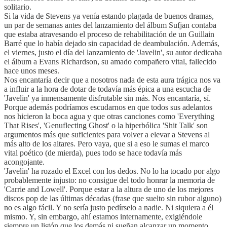
solitario.
Si la vida de Stevens ya venía estando plagada de buenos dramas,
un par de semanas antes del lanzamiento del álbum Sufjan contaba
que estaba atravesando el proceso de rehabilitación de un Guillain
Barré que lo había dejado sin capacidad de deambulación. Además,
el viernes, justo el día del lanzamiento de 'Javelin', su autor dedicaba
el álbum a Evans Richardson, su amado compañero vital, fallecido
hace unos meses.
Nos encantaría decir que a nosotros nada de esta aura trágica nos va
a influir a la hora de dotar de todavía más épica a una escucha de
'Javelin' ya inmensamente disfrutable sin más. Nos encantaría, sí.
Porque además podríamos escudarnos en que todos sus adelantos
nos hicieron la boca agua y que otras canciones como 'Everything
That Rises', 'Genuflecting Ghost' o la hiperbólica 'Shit Talk' son
argumentos más que suficientes para volver a elevar a Stevens al
más alto de los altares. Pero vaya, que si a eso le sumas el marco
vital poético (de mierda), pues todo se hace todavía más
acongojante.
'Javelin' ha rozado el Excel con los dedos. No lo ha tocado por algo
probablemente injusto: no consigue del todo honrar la memoria de
'Carrie and Lowell'. Porque estar a la altura de uno de los mejores
discos pop de las últimas décadas (frase que suelto sin rubor alguno)
no es algo fácil. Y no sería justo pedírselo a nadie. Ni siquiera a él
mismo. Y, sin embargo, ahí estamos internamente, exigiéndole
siempre un listón que los demás ni sueñan alcanzar un momento.