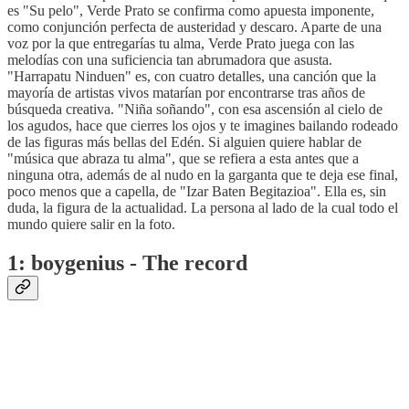
es "Su pelo", Verde Prato se confirma como apuesta imponente,
como conjunción perfecta de austeridad y descaro. Aparte de una
voz por la que entregarías tu alma, Verde Prato juega con las
melodías con una suficiencia tan abrumadora que asusta.
"Harrapatu Ninduen" es, con cuatro detalles, una canción que la
mayoría de artistas vivos matarían por encontrarse tras años de
búsqueda creativa. "Niña soñando", con esa ascensión al cielo de
los agudos, hace que cierres los ojos y te imagines bailando rodeado
de las figuras más bellas del Edén. Si alguien quiere hablar de
"música que abraza tu alma", que se refiera a esta antes que a
ninguna otra, además de al nudo en la garganta que te deja ese final,
poco menos que a capella, de "Izar Baten Begitazioa". Ella es, sin
duda, la figura de la actualidad. La persona al lado de la cual todo el
mundo quiere salir en la foto.
1: boygenius - The record