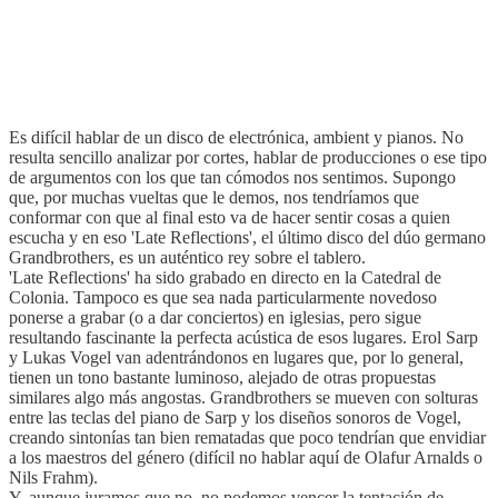
Es difícil hablar de un disco de electrónica, ambient y pianos. No
resulta sencillo analizar por cortes, hablar de producciones o ese tipo
de argumentos con los que tan cómodos nos sentimos. Supongo
que, por muchas vueltas que le demos, nos tendríamos que
conformar con que al final esto va de hacer sentir cosas a quien
escucha y en eso 'Late Reflections', el último disco del dúo germano
Grandbrothers, es un auténtico rey sobre el tablero.
'Late Reflections' ha sido grabado en directo en la Catedral de
Colonia. Tampoco es que sea nada particularmente novedoso
ponerse a grabar (o a dar conciertos) en iglesias, pero sigue
resultando fascinante la perfecta acústica de esos lugares. Erol Sarp
y Lukas Vogel van adentrándonos en lugares que, por lo general,
tienen un tono bastante luminoso, alejado de otras propuestas
similares algo más angostas. Grandbrothers se mueven con solturas
entre las teclas del piano de Sarp y los diseños sonoros de Vogel,
creando sintonías tan bien rematadas que poco tendrían que envidiar
a los maestros del género (difícil no hablar aquí de Olafur Arnalds o
Nils Frahm).
Y, aunque juramos que no, no podemos vencer la tentación de