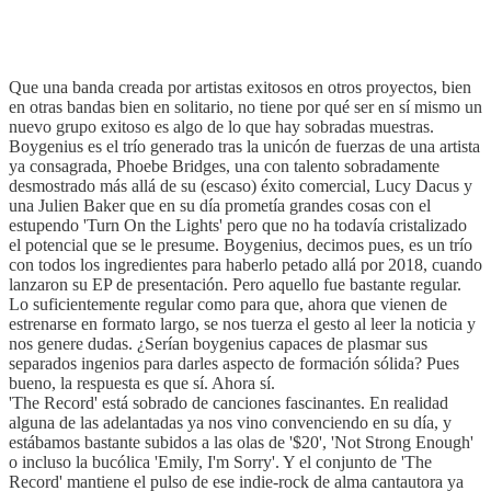
Que una banda creada por artistas exitosos en otros proyectos, bien
en otras bandas bien en solitario, no tiene por qué ser en sí mismo un
nuevo grupo exitoso es algo de lo que hay sobradas muestras.
Boygenius es el trío generado tras la unicón de fuerzas de una artista
ya consagrada, Phoebe Bridges, una con talento sobradamente
desmostrado más allá de su (escaso) éxito comercial, Lucy Dacus y
una Julien Baker que en su día prometía grandes cosas con el
estupendo 'Turn On the Lights' pero que no ha todavía cristalizado
el potencial que se le presume. Boygenius, decimos pues, es un trío
con todos los ingredientes para haberlo petado allá por 2018, cuando
lanzaron su EP de presentación. Pero aquello fue bastante regular.
Lo suficientemente regular como para que, ahora que vienen de
estrenarse en formato largo, se nos tuerza el gesto al leer la noticia y
nos genere dudas. ¿Serían boygenius capaces de plasmar sus
separados ingenios para darles aspecto de formación sólida? Pues
bueno, la respuesta es que sí. Ahora sí.
'The Record' está sobrado de canciones fascinantes. En realidad
alguna de las adelantadas ya nos vino convenciendo en su día, y
estábamos bastante subidos a las olas de '$20', 'Not Strong Enough'
o incluso la bucólica 'Emily, I'm Sorry'. Y el conjunto de 'The
Record' mantiene el pulso de ese indie-rock de alma cantautora ya