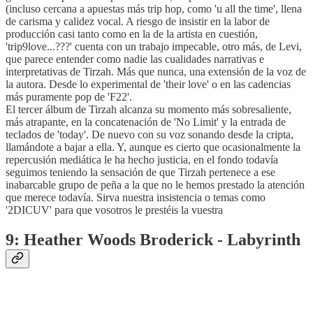
(incluso cercana a apuestas más trip hop, como 'u all the time', llena
de carisma y calidez vocal. A riesgo de insistir en la labor de
producción casi tanto como en la de la artista en cuestión,
'trip9love...???' cuenta con un trabajo impecable, otro más, de Levi,
que parece entender como nadie las cualidades narrativas e
interpretativas de Tirzah. Más que nunca, una extensión de la voz de
la autora. Desde lo experimental de 'their love' o en las cadencias
más puramente pop de 'F22'.
El tercer álbum de Tirzah alcanza su momento más sobresaliente,
más atrapante, en la concatenación de 'No Limit' y la entrada de
teclados de 'today'. De nuevo con su voz sonando desde la cripta,
llamándote a bajar a ella. Y, aunque es cierto que ocasionalmente la
repercusión mediática le ha hecho justicia, en el fondo todavía
seguimos teniendo la sensación de que Tirzah pertenece a ese
inabarcable grupo de peña a la que no le hemos prestado la atención
que merece todavía. Sirva nuestra insistencia o temas como
'2DICUV' para que vosotros le prestéis la vuestra
9: Heather Woods Broderick - Labyrinth