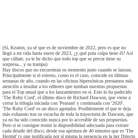
(Sí, Keaton, ya sé que es de noviembre de 2022, pero es que no
llegó a mi vida hasta enero de 2023, ¿y qué puta culpa tiene él? Así
que cállate, ya te he dicho que todo top que se precie tiene su
sorpresa... y su trampa)
Hay discos que no encuentran su momento justo cuando se lanzan.
Principalmente si el estreno, como es el caso, coincide en últimas
semanas de año, cuando en las oficinas hipersónicas prestamos más
atención a insultar a los editores que tumban nuestras propuestas
para el Top anual que a los lanzamientos en sí. Esto lo ha padecido
'The Ruby Cord', el último disco de Richard Dawson, que viene a
cerrar la trilogía iniciada con 'Peasant' y continuada con '2020'.
'The Ruby Cord' es un disco agotador. Posiblemente el que te deja
más exhausto tras su escucha de toda la trayectoria de Dawson, que
ya no ha sido conocido nunca por lo accesible de sus propuestas.
Pero si se consigue reunir la disponibilidad adecuada para extraer
cada detalle del disco, desde esa apertura de 40 minutos que es 'The
Hermit' (y que justificaría por sí misma la presencia en la tier Directo