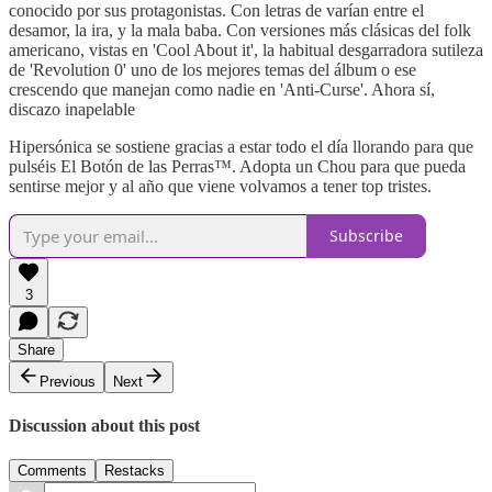
conocido por sus protagonistas. Con letras de varían entre el
desamor, la ira, y la mala baba. Con versiones más clásicas del folk
americano, vistas en 'Cool About it', la habitual desgarradora sutileza
de 'Revolution 0' uno de los mejores temas del álbum o ese
crescendo que manejan como nadie en 'Anti-Curse'. Ahora sí,
discazo inapelable
Hipersónica se sostiene gracias a estar todo el día llorando para que
pulséis El Botón de las Perras™. Adopta un Chou para que pueda
sentirse mejor y al año que viene volvamos a tener top tristes.
Subscribe
3
Share
Previous
Next
Discussion about this post
Comments
Restacks