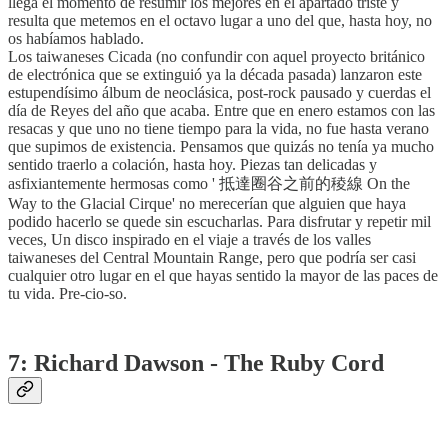
llega el momento de resumir los mejores en el apartado triste y
resulta que metemos en el octavo lugar a uno del que, hasta hoy, no
os habíamos hablado.
Los taiwaneses Cicada (no confundir con aquel proyecto británico
de electrónica que se extinguió ya la década pasada) lanzaron este
estupendísimo álbum de neoclásica, post-rock pausado y cuerdas el
día de Reyes del año que acaba. Entre que en enero estamos con las
resacas y que uno no tiene tiempo para la vida, no fue hasta verano
que supimos de existencia. Pensamos que quizás no tenía ya mucho
sentido traerlo a colación, hasta hoy. Piezas tan delicadas y
asfixiantemente hermosas como ' 抵達圈谷之前的稜線 On the
Way to the Glacial Cirque' no merecerían que alguien que haya
podido hacerlo se quede sin escucharlas. Para disfrutar y repetir mil
veces, Un disco inspirado en el viaje a través de los valles
taiwaneses del Central Mountain Range, pero que podría ser casi
cualquier otro lugar en el que hayas sentido la mayor de las paces de
tu vida. Pre-cio-so.
7: Richard Dawson - The Ruby Cord