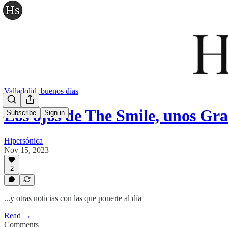
Valladolid, buenos días
Los ojos de The Smile, unos G
Subscribe
Sign in
Hipersónica
Nov 15, 2023
2
...y otras noticias con las que ponerte al día
Read →
Comments