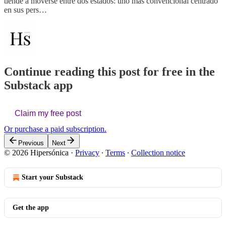
tiende a moverse entre dos estados: uno más convencional centrado
en sus pers…
Continue reading this post for free in the
Substack app
Claim my free post
Or purchase a paid subscription.
Previous
Next
© 2026 Hipersónica
·
Privacy
∙
Terms
∙
Collection notice
Start your Substack
Get the app