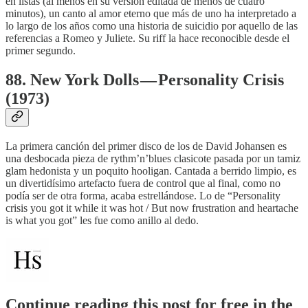
en listas (al menos en su versión editada de menos de cuatro
minutos), un canto al amor eterno que más de uno ha interpretado a
lo largo de los años como una historia de suicidio por aquello de las
referencias a Romeo y Juliete. Su riff la hace reconocible desde el
primer segundo.
88. New York Dolls — Personality Crisis
(1973)
La primera canción del primer disco de los de David Johansen es
una desbocada pieza de rythm’n’blues clasicote pasada por un tamiz
glam hedonista y un poquito hooligan. Cantada a berrido limpio, es
un divertidísimo artefacto fuera de control que al final, como no
podía ser de otra forma, acaba estrellándose. Lo de “Personality
crisis you got it while it was hot / But now frustration and heartache
is what you got” les fue como anillo al dedo.
Continue reading this post for free in the