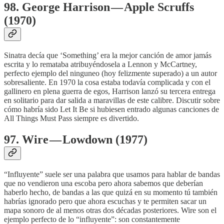
98. George Harrison — Apple Scruffs
(1970)
Sinatra decía que ‘Something’ era la mejor canción de amor jamás
escrita y lo remataba atribuyéndosela a Lennon y McCartney,
perfecto ejemplo del ninguneo (hoy felizmente superado) a un autor
sobresaliente. En 1970 la cosa estaba todavía complicada y con el
gallinero en plena guerra de egos, Harrison lanzó su tercera entrega
en solitario para dar salida a maravillas de este calibre. Discutir sobre
cómo habría sido Let It Be si hubiesen entrado algunas canciones de
All Things Must Pass siempre es divertido.
97. Wire — Lowdown (1977)
“Influyente” suele ser una palabra que usamos para hablar de bandas
que no vendieron una escoba pero ahora sabemos que deberían
haberlo hecho, de bandas a las que quizá en su momento tú también
habrías ignorado pero que ahora escuchas y te permiten sacar un
mapa sonoro de al menos otras dos décadas posteriores. Wire son el
ejemplo perfecto de lo “influyente”: son constantemente