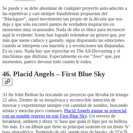
Se puede y se debe abominar de cualquier proyecto auto-adscrito a
las repetitivas y casi siempre fraudulentas propuestas del
“Blackgaze”, aquel movimiento tan propio de la década que nos
deja y que sólo encontró puntos de verdadera inspiración en
momentos muy ocasionales. Nada de ello es óbice para reconocer
aquí lo evidente: Somn han logrado redondear un género que, por
más que suene caduco y gastado, sigue disparando las emociones
cuando se interpreta con maestría y a revoluciones tan disparadas.
Es su caso. Nada hay que reprochar en The All-Devouring y sí
muchísimo que disfrutar. Especialmente en ese “Awe” que, por
momentos, parece devorar todo cuanto le rodea.
46. Placid Angels – First Blue Sky
Al fin John Beltran ha rescatado un proyecto que llevaba en letargo
22 años. Dentro de su inequívoca y reconocible intención de
innovar y experimentar siempre con cantidad de sonidos, buscando
aristas y mezclas poco comunes,
Placid Angels asume su potencial
con un notable regreso en este First Blue Sky
. Un reverso de
breakbeat, ambient y drum ‘n’ bass que quita el hipo por su belleza.
Sin más. Es un álbum que tiene su principal sustento en un drum ‘b’
bass atmosférico. Partiendo de ahí, puede tirar de breaks, de D’n’B