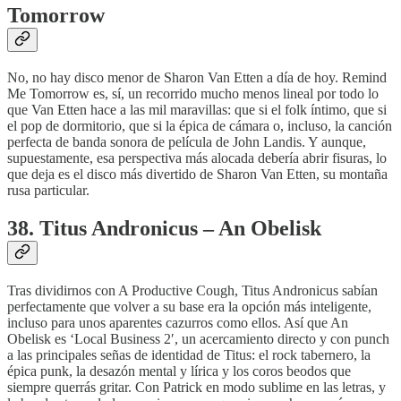
Tomorrow
No, no hay disco menor de Sharon Van Etten a día de hoy. Remind
Me Tomorrow es, sí, un recorrido mucho menos lineal por todo lo
que Van Etten hace a las mil maravillas: que si el folk íntimo, que si
el pop de dormitorio, que si la épica de cámara o, incluso, la canción
perfecta de banda sonora de película de John Landis. Y aunque,
supuestamente, esa perspectiva más alocada debería abrir fisuras, lo
que deja es el disco más divertido de Sharon Van Etten, su montaña
rusa particular.
38. Titus Andronicus – An Obelisk
Tras dividirnos con A Productive Cough, Titus Andronicus sabían
perfectamente que volver a su base era la opción más inteligente,
incluso para unos aparentes cazurros como ellos. Así que An
Obelisk es ‘Local Business 2′, un acercamiento directo y con punch
a las principales señas de identidad de Titus: el rock tabernero, la
épica punk, la desazón mental y lírica y los coros beodos que
siempre querrás gritar. Con Patrick en modo sublime en las letras, y