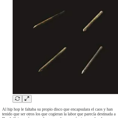
Al hip hop le faltaba su propio disco que encapsulara el caos y han
tenido que ser otros los que cogieran la labor que parecía destinada a