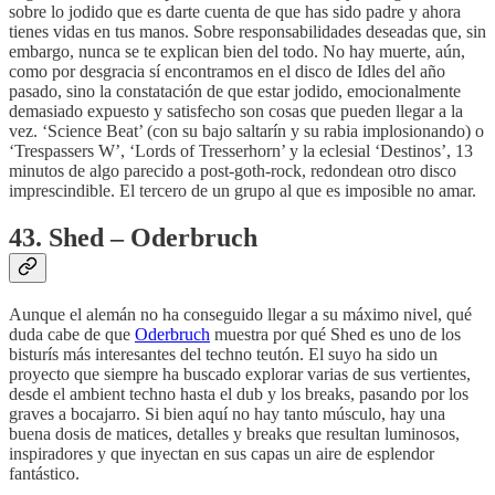
sobre lo jodido que es darte cuenta de que has sido padre y ahora
tienes vidas en tus manos. Sobre responsabilidades deseadas que, sin
embargo, nunca se te explican bien del todo. No hay muerte, aún,
como por desgracia sí encontramos en el disco de Idles del año
pasado, sino la constatación de que estar jodido, emocionalmente
demasiado expuesto y satisfecho son cosas que pueden llegar a la
vez. ‘Science Beat’ (con su bajo saltarín y su rabia implosionando) o
‘Trespassers W’, ‘Lords of Tresserhorn’ y la eclesial ‘Destinos’, 13
minutos de algo parecido a post-goth-rock, redondean otro disco
imprescindible. El tercero de un grupo al que es imposible no amar.
43. Shed – Oderbruch
Aunque el alemán no ha conseguido llegar a su máximo nivel, qué
duda cabe de que
Oderbruch
muestra por qué Shed es uno de los
bisturís más interesantes del techno teutón. El suyo ha sido un
proyecto que siempre ha buscado explorar varias de sus vertientes,
desde el ambient techno hasta el dub y los breaks, pasando por los
graves a bocajarro. Si bien aquí no hay tanto músculo, hay una
buena dosis de matices, detalles y breaks que resultan luminosos,
inspiradores y que inyectan en sus capas un aire de esplendor
fantástico.