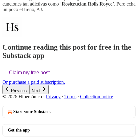
canciones tan adictivas como ‘
Rosicrucian Rolls Royce’
. Pero echa
un poco el freno, AJ.
Continue reading this post for free in the
Substack app
Claim my free post
Or purchase a paid subscription.
Previous
Next
© 2026 Hipersónica
·
Privacy
∙
Terms
∙
Collection notice
Start your Substack
Get the app