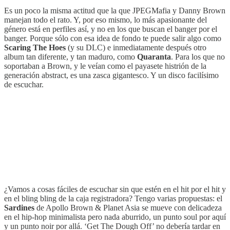
Es un poco la misma actitud que la que JPEGMafia y Danny Brown
manejan todo el rato. Y, por eso mismo, lo más apasionante del
género está en perfiles así, y no en los que buscan el banger por el
banger. Porque sólo con esa idea de fondo te puede salir algo como
Scaring The Hoes
(y su DLC) e inmediatamente después otro
album tan diferente, y tan maduro, como
Quaranta
. Para los que no
soportaban a Brown, y le veían como el payasete histrión de la
generación abstract, es una zasca gigantesco. Y un disco facilísimo
de escuchar.
¿Vamos a cosas fáciles de escuchar sin que estén en el hit por el hit y
en el bling bling de la caja registradora? Tengo varias propuestas: el
Sardines
de Apollo Brown & Planet Asia se mueve con delicadeza
en el hip-hop minimalista pero nada aburrido, un punto soul por aquí
y un punto noir por allá. ‘Get The Dough Off’ no debería tardar en