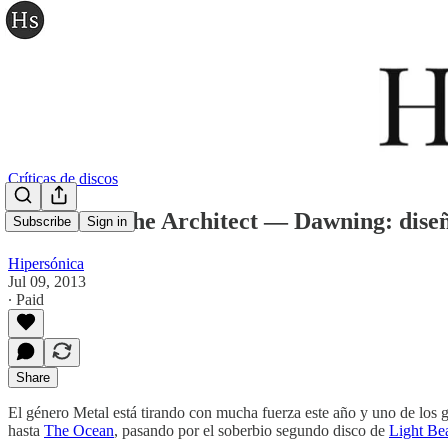
Críticas de discos
Mouth Of The Architect — Dawning: diseñ
Subscribe
Sign in
Hipersónica
Jul 09, 2013
∙ Paid
Share
El género Metal está tirando con mucha fuerza este año y uno de los 
hasta
The Ocean
, pasando por el soberbio segundo disco de
Light Be