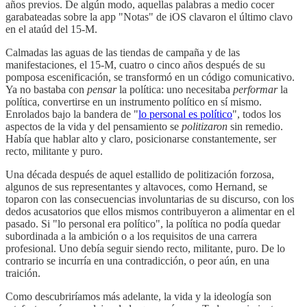
años previos. De algún modo, aquellas palabras a medio cocer
garabateadas sobre la app "Notas" de iOS clavaron el último clavo
en el ataúd del 15-M.
Calmadas las aguas de las tiendas de campaña y de las
manifestaciones, el 15-M, cuatro o cinco años después de su
pomposa escenificación, se transformó en un código comunicativo.
Ya no bastaba con
pensar
la política: uno necesitaba
performar
la
política, convertirse en un instrumento político en sí mismo.
Enrolados bajo la bandera de "
lo personal es político
", todos los
aspectos de la vida y del pensamiento se
politizaron
sin remedio.
Había que hablar alto y claro, posicionarse constantemente, ser
recto, militante y puro.
Una década después de aquel estallido de politización forzosa,
algunos de sus representantes y altavoces, como Hernand, se
toparon con las consecuencias involuntarias de su discurso, con los
dedos acusatorios que ellos mismos contribuyeron a alimentar en el
pasado. Si "lo personal era político", la política no podía quedar
subordinada a la ambición o a los requisitos de una carrera
profesional. Uno debía seguir siendo recto, militante, puro. De lo
contrario se incurría en una contradicción, o peor aún, en una
traición.
Como descubriríamos más adelante, la vida y la ideología son