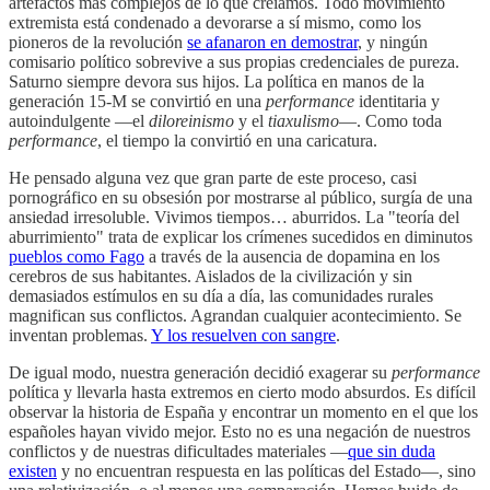
artefactos más complejos de lo que creíamos. Todo movimiento
extremista está condenado a devorarse a sí mismo, como los
pioneros de la revolución
se afanaron en demostrar
, y ningún
comisario político sobrevive a sus propias credenciales de pureza.
Saturno siempre devora sus hijos. La política en manos de la
generación 15-M se convirtió en una
performance
identitaria y
autoindulgente —el
diloreinismo
y el
tiaxulismo
—. Como toda
performance
, el tiempo la convirtió en una caricatura.
He pensado alguna vez que gran parte de este proceso, casi
pornográfico en su obsesión por mostrarse al público, surgía de una
ansiedad irresoluble. Vivimos tiempos… aburridos. La "teoría del
aburrimiento" trata de explicar los crímenes sucedidos en diminutos
pueblos como Fago
a través de la ausencia de dopamina en los
cerebros de sus habitantes. Aislados de la civilización y sin
demasiados estímulos en su día a día, las comunidades rurales
magnifican sus conflictos. Agrandan cualquier acontecimiento. Se
inventan problemas.
Y los resuelven con sangre
.
De igual modo, nuestra generación decidió exagerar su
performance
política y llevarla hasta extremos en cierto modo absurdos. Es difícil
observar la historia de España y encontrar un momento en el que los
españoles hayan vivido mejor. Esto no es una negación de nuestros
conflictos y de nuestras dificultades materiales —
que sin duda
existen
y no encuentran respuesta en las políticas del Estado—, sino