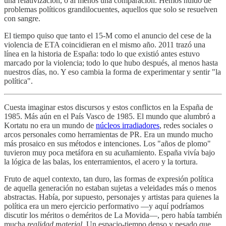
una relativización, o al menos una comparación. Hemos huido de
problemas políticos grandilocuentes, aquellos que solo se resuelven
con sangre.
El tiempo quiso que tanto el 15-M como el anuncio del cese de la
violencia de ETA coincidieran en el mismo año. 2011 trazó una
línea en la historia de España: todo lo que existió antes estuvo
marcado por la violencia; todo lo que hubo después, al menos hasta
nuestros días, no. Y eso cambia la forma de experimentar y sentir "la
política".
Cuesta imaginar estos discursos y estos conflictos en la España de
1985. Más aún en el País Vasco de 1985. El mundo que alumbró a
Kortatu no era un mundo de
núcleos irradiadores
, redes sociales o
arcos personales como herramientas de PR. Era un mundo mucho
más prosaico en sus métodos e intenciones. Los "años de plomo"
tuvieron muy poca metáfora en su acuñamiento. España vivía bajo
la lógica de las balas, los enterramientos, el acero y la tortura.
Fruto de aquel contexto, tan duro, las formas de expresión política
de aquella generación no estaban sujetas a veleidades más o menos
abstractas. Había, por supuesto, personajes y artistas para quienes la
política era un mero ejercicio performativo —y aquí podríamos
discutir los méritos o deméritos de La Movida—, pero había también
mucha
realidad material
. Un espacio-tiempo denso y pesado que