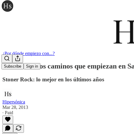
¿Por dónde empiezo con...?
Muchos de los caminos que empiezan en San
Subscribe
Sign in
Stoner Rock: lo mejor en los últimos años
Hipersónica
Mar 28, 2013
∙ Paid