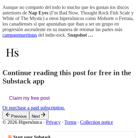
Aunque no comparto del todo lo mucho que les gustan los discos
anteriores de
Nap Eyes
(I’m Bad Now, Thought Rock Fish Scale y
White of The Mystic) a otros hipersónicos como Mohorte o Ferraia,
los canadienses sí que apuntaban que iban a ser un grupo en
progresión ascendente en su manera de retomar las partes más
campanmuertistas
del indie-rock.
Snapshot …
Continue reading this post for free in the
Substack app
Claim my free post
Or purchase a paid subscription.
Previous
Next
© 2026 Hipersónica
·
Privacy
∙
Terms
∙
Collection notice
Start your Substack