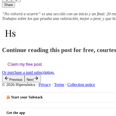
Share
“No volverá a ocurrir” es una sección con un inicio y un final: 20 en
Trabajos sobre los que pesaba una valoración, mejor o peor, y que ho
Continue reading this post for free, courte
Claim my free post
Or purchase a paid subscription.
Previous
Next
© 2026 Hipersónica
·
Privacy
∙
Terms
∙
Collection notice
Start your Substack
Get the app