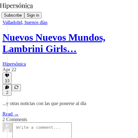
Subscribe
Sign in
Valladolid, buenos días
Nuevos Nuevos Mundos,
Lambrini Girls…
Hipersónica
Apr 22
10
2
...y otras noticias con las que ponerse al día
Read →
2 Comments