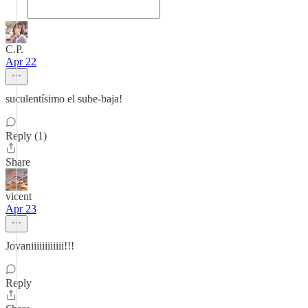
C.P.
Apr 22
suculentísimo el sube-baja!
Reply (1)
Share
vicent
Apr 23
Jovaniiiiiiiiiiii!!!
Reply