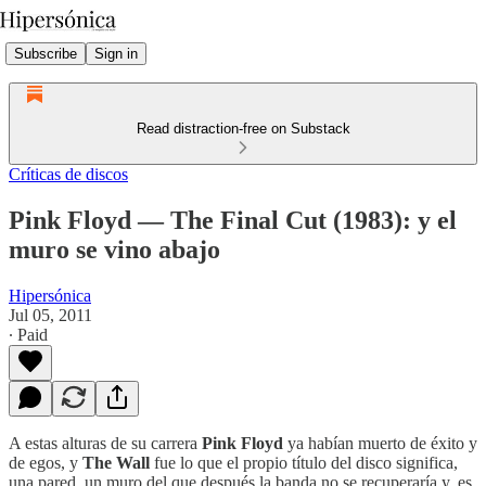
Subscribe
Sign in
Read distraction-free on Substack
Críticas de discos
Pink Floyd — The Final Cut (1983): y el
muro se vino abajo
Hipersónica
Jul 05, 2011
∙ Paid
A estas alturas de su carrera
Pink Floyd
ya habían muerto de éxito y
de egos, y
The Wall
fue lo que el propio título del disco significa,
una pared, un muro del que después la banda no se recuperaría y, es