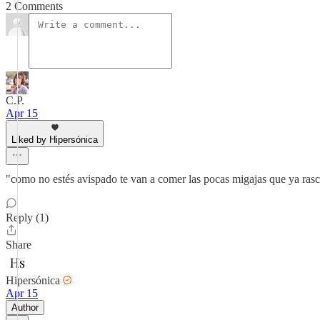
2 Comments
C.P.
Apr 15
Liked by Hipersónica
"como no estés avispado te van a comer las pocas migajas que ya ras
Reply (1)
Share
Hipersónica
Apr 15
Author