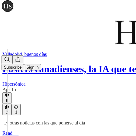
Valladolid, buenos días
Posters canadienses, la IA que t
Subscribe
Sign in
Hipersónica
Apr 15
9
2
1
...y otras noticias con las que ponerse al día
Read →