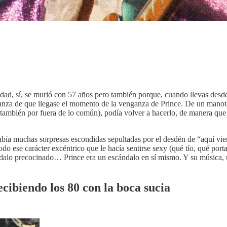
dad, sí, se murió con 57 años pero también porque, cuando llevas desd
ranza de que llegase el momento de la venganza de Prince. De un manota
 también por fuera de lo común), podía volver a hacerlo, de manera que 
había muchas sorpresas escondidas sepultadas por el desdén de “aquí vien
odo ese carácter excéntrico que le hacía sentirse sexy (qué tío, qué po
dalo precocinado… Prince era un escándalo en sí mismo. Y su música, 
cibiendo los 80 con la boca sucia