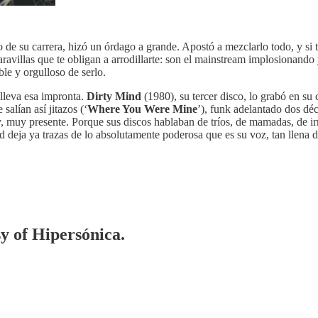
 de su carrera, hizó un órdago a grande. Apostó a mezclarlo todo, y si 
avillas que te obligan a arrodillarte: son el mainstream implosionando
ble y orgulloso de serlo.
 lleva esa impronta.
Dirty Mind
(1980), su tercer disco, lo grabó en su c
alían así jitazos (‘
Where You Were Mine
’), funk adelantado dos déc
y, muy presente. Porque sus discos hablaban de tríos, de mamadas, de irn
 deja ya trazas de lo absolutamente poderosa que es su voz, tan llena d
sy of Hipersónica.