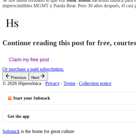
Se nos había olvidado lo que era
Sonic Boom
haciendo música para él
imprescindibles MGMT y Panda Bear. Pero 30 años después, él casi p
Continue reading this post for free, courte
Claim my free post
Or purchase a paid subscription.
Previous
Next
© 2026 Hipersónica
·
Privacy
∙
Terms
∙
Collection notice
Start your Substack
Get the app
Substack
is the home for great culture