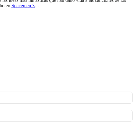
las ideas más fantásticas que han dado vida a las canciones de los
cho en
Spacemen 3
…