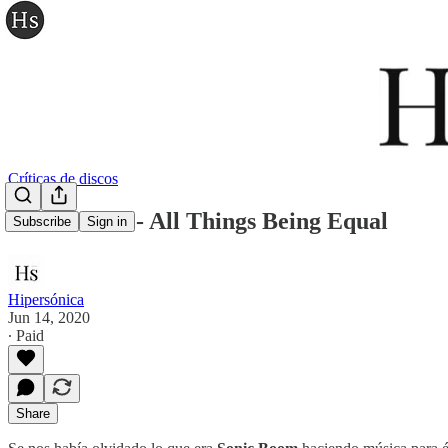
Críticas de discos
Sonic Boom - All Things Being Equal
Subscribe
Sign in
Hipersónica
Jun 14, 2020
∙ Paid
Share