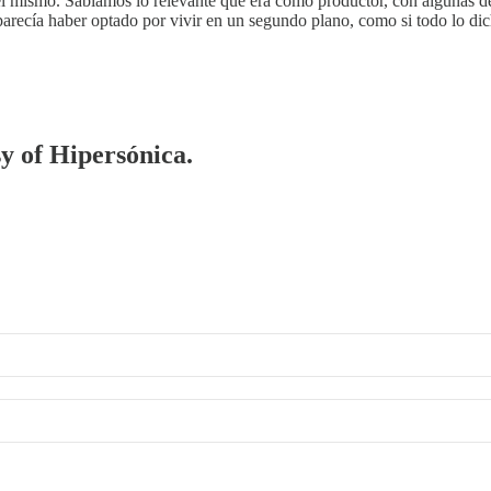
 mismo. Sabíamos lo relevante que era como productor, con algunas de 
arecía haber optado por vivir en un segundo plano, como si todo lo di
sy of Hipersónica.