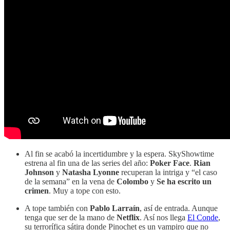
Al fin se acabó la incertidumbre y la espera. SkyShowtime
estrena al fin una de las series del año:
Poker Face
.
Rian
Johnson
y
Natasha Lyonne
recuperan la intriga y “el caso
de la semana” en la vena de
Colombo
y
Se ha escrito un
crimen
. Muy a tope con esto.
A tope también con
Pablo Larraín
, así de entrada. Aunque
tenga que ser de la mano de
Netflix
. Así nos llega
El Conde
,
su terrorífica sátira donde Pinochet es un vampiro que no