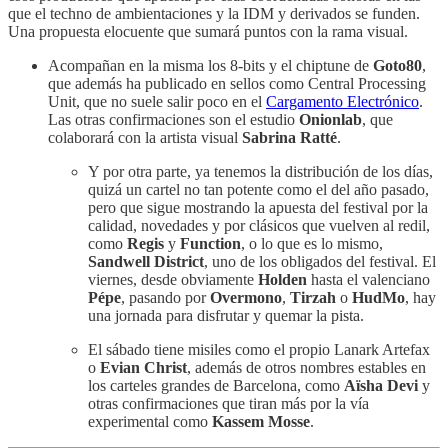
que el techno de ambientaciones y la IDM y derivados se funden.
Una propuesta elocuente que sumará puntos con la rama visual.
Acompañan en la misma los 8-bits y el chiptune de
Goto80
,
que además ha publicado en sellos como Central Processing
Unit, que no suele salir poco en el
Cargamento Electrónico
.
Las otras confirmaciones son el estudio
Onionlab
, que
colaborará con la artista visual
Sabrina Ratté
.
Y por otra parte, ya tenemos la distribución de los días,
quizá un cartel no tan potente como el del año pasado,
pero que sigue mostrando la apuesta del festival por la
calidad, novedades y por clásicos que vuelven al redil,
como
Regis
y
Function
, o lo que es lo mismo,
Sandwell District
, uno de los obligados del festival. El
viernes, desde obviamente
Holden
hasta el valenciano
Pépe
, pasando por
Overmono
,
Tirzah
o
HudMo
, hay
una jornada para disfrutar y quemar la pista.
El sábado tiene misiles como el propio Lanark Artefax
o
Evian Christ
, además de otros nombres estables en
los carteles grandes de Barcelona, como
Aïsha Devi
y
otras confirmaciones que tiran más por la vía
experimental como
Kassem Mosse
.