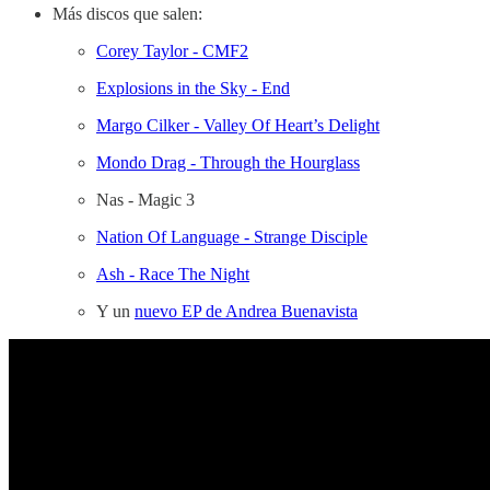
Más discos que salen:
Corey Taylor - CMF2
Explosions in the Sky - End
Margo Cilker - Valley Of Heart’s Delight
Mondo Drag - Through the Hourglass
Nas - Magic 3
Nation Of Language - Strange Disciple
Ash - Race The Night
Y un
nuevo EP de Andrea Buenavista