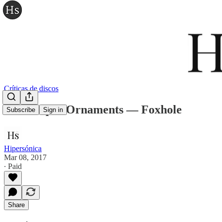
Críticas de discos
The Proper Ornaments — Foxhole
Subscribe
Sign in
Hipersónica
Mar 08, 2017
∙ Paid
Share