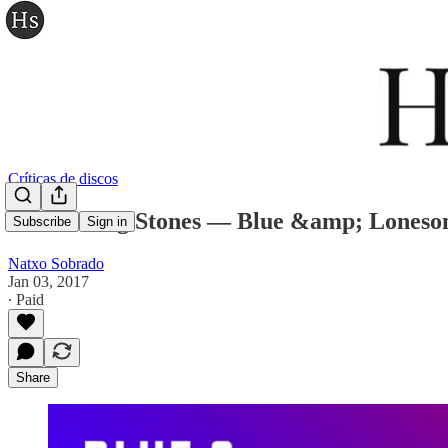
Críticas de discos
The Rolling Stones — Blue &amp; Lones
Subscribe
Sign in
Natxo Sobrado
Jan 03, 2017
∙ Paid
Share