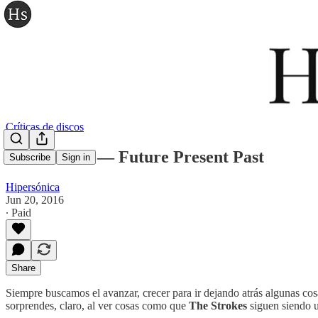
Críticas de discos
The Strokes — Future Present Past
Subscribe
Sign in
Hipersónica
Jun 20, 2016
∙ Paid
Share
Siempre buscamos el avanzar, crecer para ir dejando atrás algunas cos
sorprendes, claro, al ver cosas como que
The Strokes
siguen siendo u