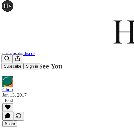
Críticas de discos
The xx — I See You
Subscribe
Sign in
Chou
Jan 13, 2017
∙ Paid
Share