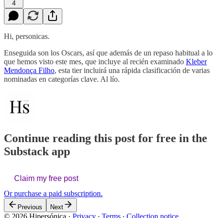
4
Hi, personicas.
Enseguida son los Oscars, así que además de un repaso habitual a lo
que hemos visto este mes, que incluye al recién examinado
Kleber
Mendonça Filho
, esta tier incluirá una rápida clasificación de varias
nominadas en categorías clave. Al lío.
Continue reading this post for free in the
Substack app
Claim my free post
Or purchase a paid subscription.
Previous
Next
© 2026 Hipersónica
·
Privacy
∙
Terms
∙
Collection notice