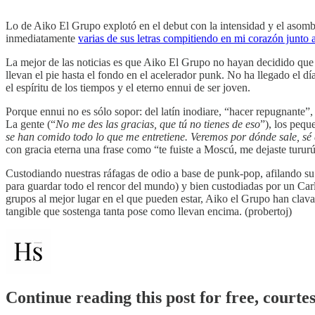
Lo de Aiko El Grupo explotó en el debut con la intensidad y el asombro
inmediatamente
varias de sus letras compitiendo en mi corazón junto 
La mejor de las noticias es que Aiko El Grupo no hayan decidido que 
llevan el pie hasta el fondo en el acelerador punk. No ha llegado el d
el espíritu de los tiempos y el eterno ennui de ser joven.
Porque ennui no es sólo sopor: del latín inodiare, “hacer repugnante”, 
La gente (“
No me des las gracias, que tú no tienes de eso
”), los pequ
se han comido todo lo que me entretiene. Veremos por dónde sale, sé 
con gracia eterna una frase como “te fuiste a Moscú, me dejaste turur
Custodiando nuestras ráfagas de odio a base de punk-pop, afilando su 
para guardar todo el rencor del mundo) y bien custodiadas por un Carl
grupos al mejor lugar en el que pueden estar, Aiko el Grupo han clav
tangible que sostenga tanta pose como llevan encima. (probertoj)
Continue reading this post for free, courte