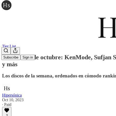
Tier List
Tier list 10 de octubre: KenMode, Sufjan 
Subscribe
Sign in
y más
Los discos de la semana, ordenados en cómodo ranki
Hipersónica
Oct 10, 2023
∙ Paid
2