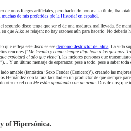
 de unos fuegos artificiales, pero haciendo honor a su título, iba total
a muchas de mis preferidas ¡de la Historia! en español
.
el segundo disco tenga que ser el de una madurez mal llevada. Se mant
ía en que Aiko se relajen: no hay razones aún para hacerlo. No debería h
lo que refleja este disco es ese
demonio destructor del alma
. La vida su
eños rencores (“
Me levanto y como siempre digo hola a los gusanos. To
que explotará el año que viene
”), las mejores personas que transmutaro
ú”)… Y un último mensaje de esperanza: pese a todo, pese a saber toda es
lado amable (fantástica ‘Sexo Fender (Cenicero)’), creando las mejores
os Hernández con la rara facultad en un productor de que siempre parece
ado otro excel con
Me están apuntando con un arma
. Dos de dos; que t
sy of Hipersónica.