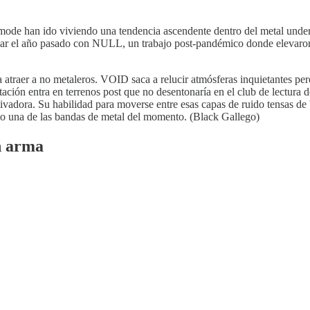
mode han ido viviendo una tendencia ascendente dentro del metal under
gar el año pasado con NULL, un trabajo post-pandémico donde elevaron l
atraer a no metaleros. VOID saca a relucir atmósferas inquietantes per
ación entra en terrenos post que no desentonaría en el club de lectura d
utivadora. Su habilidad para moverse entre esas capas de ruido tensas d
o una de las bandas de metal del momento. (Black Gallego)
n arma