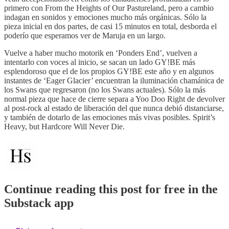
primero con From the Heights of Our Pastureland, pero a cambio
indagan en sonidos y emociones mucho más orgánicas. Sólo la
pieza inicial en dos partes, de casi 15 minutos en total, desborda el
poderío que esperamos ver de Maruja en un largo.
Vuelve a haber mucho motorik en ‘Ponders End’, vuelven a
intentarlo con voces al inicio, se sacan un lado GY!BE más
esplendoroso que el de los propios GY!BE este año y en algunos
instantes de ‘Eager Glacier’ encuentran la iluminación chamánica de
los Swans que regresaron (no los Swans actuales). Sólo la más
normal pieza que hace de cierre separa a Yoo Doo Right de devolver
al post-rock al estado de liberación del que nunca debió distanciarse,
y también de dotarlo de las emociones más vivas posibles. Spirit’s
Heavy, but Hardcore Will Never Die.
Continue reading this post for free in the
Substack app