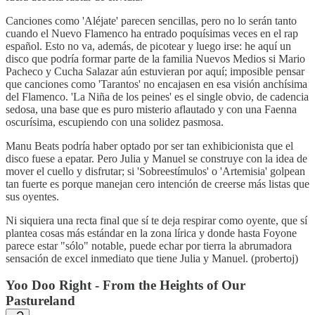
Canciones como 'Aléjate' parecen sencillas, pero no lo serán tanto
cuando el Nuevo Flamenco ha entrado poquísimas veces en el rap
español. Esto no va, además, de picotear y luego irse: he aquí un
disco que podría formar parte de la familia Nuevos Medios si Mario
Pacheco y Cucha Salazar aún estuvieran por aquí; imposible pensar
que canciones como 'Tarantos' no encajasen en esa visión anchísima
del Flamenco. 'La Niña de los peines' es el single obvio, de cadencia
sedosa, una base que es puro misterio aflautado y con una Faenna
oscurísima, escupiendo con una solidez pasmosa.
Manu Beats podría haber optado por ser tan exhibicionista que el
disco fuese a epatar. Pero Julia y Manuel se construye con la idea de
mover el cuello y disfrutar; si 'Sobreestímulos' o 'Artemisia' golpean
tan fuerte es porque manejan cero intención de creerse más listas que
sus oyentes.
Ni siquiera una recta final que sí te deja respirar como oyente, que sí
plantea cosas más estándar en la zona lírica y donde hasta Foyone
parece estar "sólo" notable, puede echar por tierra la abrumadora
sensación de excel inmediato que tiene Julia y Manuel. (probertoj)
Yoo Doo Right - From the Heights of Our
Pastureland