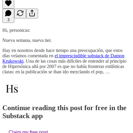
3
Hi, personicas:
Nueva semana, nueva tier.
Hay en nosotros desde hace tiempo una preocupación, que estos
días veíamos comentada en
el imprescindible substack de Damon
Krukowski
. Una de las cosas más difíciles de entender al principio
de Hipersónica allá por 2007 es que no había fronteras estilísticas
claras: en la publicación se iban ido mezclando el pop, …
Continue reading this post for free in the
Substack app
Claim my free post