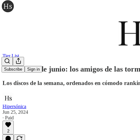
Tier List
Tier list 25 de junio: los amigos de las tor
Subscribe
Sign in
Los discos de la semana, ordenados en cómodo ranki
Hipersónica
Jun 25, 2024
∙ Paid
2