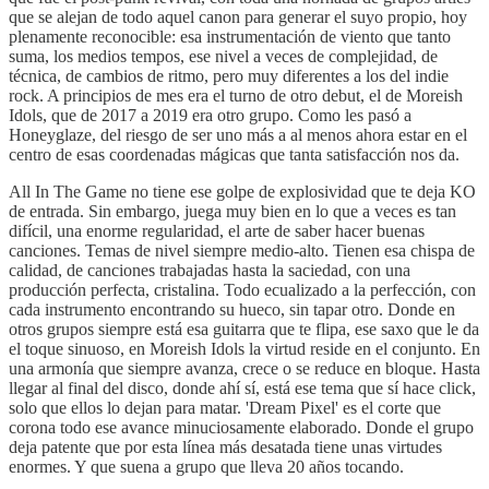
que se alejan de todo aquel canon para generar el suyo propio, hoy
plenamente reconocible: esa instrumentación de viento que tanto
suma, los medios tempos, ese nivel a veces de complejidad, de
técnica, de cambios de ritmo, pero muy diferentes a los del indie
rock. A principios de mes era el turno de otro debut, el de Moreish
Idols, que de 2017 a 2019 era otro grupo. Como les pasó a
Honeyglaze, del riesgo de ser uno más a al menos ahora estar en el
centro de esas coordenadas mágicas que tanta satisfacción nos da.
All In The Game no tiene ese golpe de explosividad que te deja KO
de entrada. Sin embargo, juega muy bien en lo que a veces es tan
difícil, una enorme regularidad, el arte de saber hacer buenas
canciones. Temas de nivel siempre medio-alto. Tienen esa chispa de
calidad, de canciones trabajadas hasta la saciedad, con una
producción perfecta, cristalina. Todo ecualizado a la perfección, con
cada instrumento encontrando su hueco, sin tapar otro. Donde en
otros grupos siempre está esa guitarra que te flipa, ese saxo que le da
el toque sinuoso, en Moreish Idols la virtud reside en el conjunto. En
una armonía que siempre avanza, crece o se reduce en bloque. Hasta
llegar al final del disco, donde ahí sí, está ese tema que sí hace click,
solo que ellos lo dejan para matar. 'Dream Pixel' es el corte que
corona todo ese avance minuciosamente elaborado. Donde el grupo
deja patente que por esta línea más desatada tiene unas virtudes
enormes. Y que suena a grupo que lleva 20 años tocando.