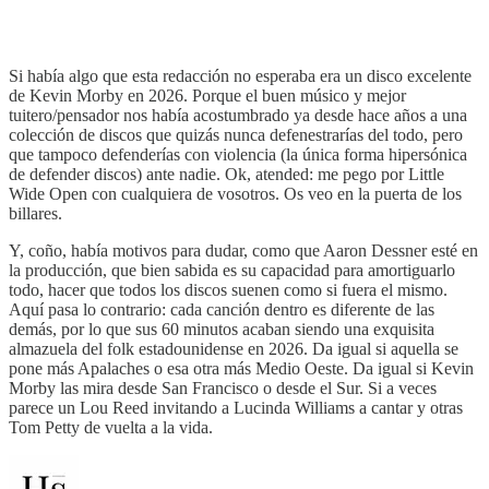
Si había algo que esta redacción no esperaba era un disco excelente
de Kevin Morby en 2026. Porque el buen músico y mejor
tuitero/pensador nos había acostumbrado ya desde hace años a una
colección de discos que quizás nunca defenestrarías del todo, pero
que tampoco defenderías con violencia (la única forma hipersónica
de defender discos) ante nadie. Ok, atended: me pego por Little
Wide Open con cualquiera de vosotros. Os veo en la puerta de los
billares.
Y, coño, había motivos para dudar, como que Aaron Dessner esté en
la producción, que bien sabida es su capacidad para amortiguarlo
todo, hacer que todos los discos suenen como si fuera el mismo.
Aquí pasa lo contrario: cada canción dentro es diferente de las
demás, por lo que sus 60 minutos acaban siendo una exquisita
almazuela del folk estadounidense en 2026. Da igual si aquella se
pone más Apalaches o esa otra más Medio Oeste. Da igual si Kevin
Morby las mira desde San Francisco o desde el Sur. Si a veces
parece un Lou Reed invitando a Lucinda Williams a cantar y otras
Tom Petty de vuelta a la vida.