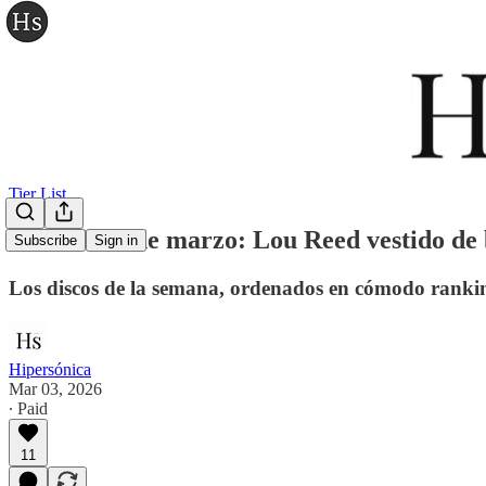
Tier List
Tier List 3 de marzo: Lou Reed vestido de
Subscribe
Sign in
Los discos de la semana, ordenados en cómodo ranki
Hipersónica
Mar 03, 2026
∙ Paid
11