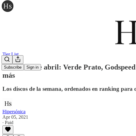
Tier List
Tier list 5 de abril: Verde Prato, Godsp
Subscribe
Sign in
más
Los discos de la semana, ordenados en ranking para 
Hipersónica
Apr 05, 2021
∙ Paid