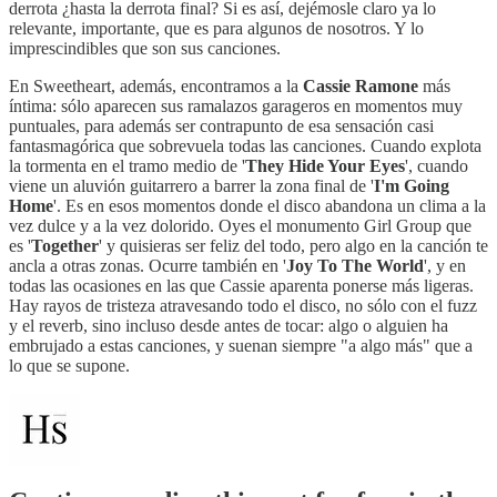
derrota ¿hasta la derrota final? Si es así, dejémosle claro ya lo
relevante, importante, que es para algunos de nosotros. Y lo
imprescindibles que son sus canciones.
En Sweetheart, además, encontramos a la
Cassie Ramone
más
íntima: sólo aparecen sus ramalazos garageros en momentos muy
puntuales, para además ser contrapunto de esa sensación casi
fantasmagórica que sobrevuela todas las canciones. Cuando explota
la tormenta en el tramo medio de '
They Hide Your Eyes
', cuando
viene un aluvión guitarrero a barrer la zona final de '
I'm Going
Home
'. Es en esos momentos donde el disco abandona un clima a la
vez dulce y a la vez dolorido. Oyes el monumento Girl Group que
es '
Together
' y quisieras ser feliz del todo, pero algo en la canción te
ancla a otras zonas. Ocurre también en '
Joy To The World
', y en
todas las ocasiones en las que Cassie aparenta ponerse más ligeras.
Hay rayos de tristeza atravesando todo el disco, no sólo con el fuzz
y el reverb, sino incluso desde antes de tocar: algo o alguien ha
embrujado a estas canciones, y suenan siempre "a algo más" que a
lo que se supone.