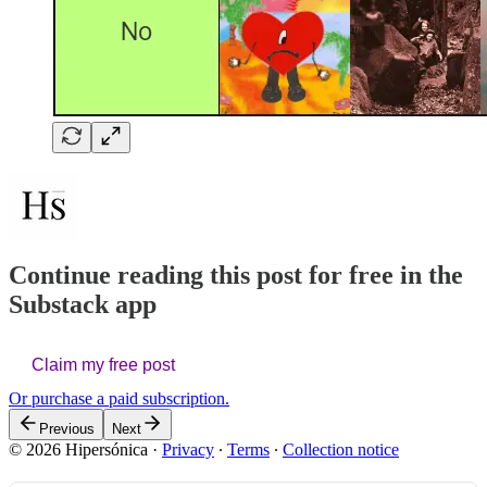
Continue reading this post for free in the
Substack app
Claim my free post
Or purchase a paid subscription.
Previous
Next
© 2026 Hipersónica
·
Privacy
∙
Terms
∙
Collection notice