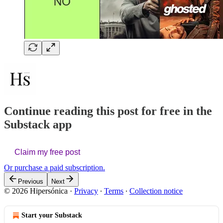
Continue reading this post for free in the
Substack app
Claim my free post
Or purchase a paid subscription.
Previous
Next
© 2026 Hipersónica
·
Privacy
∙
Terms
∙
Collection notice
Start your Substack