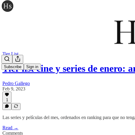
Tier List
Tier list cine y series de enero:
Subscribe
Sign in
Pedro Gallego
Feb 9, 2023
1
Las series y películas del mes, ordenados en ranking para que no teng
Read →
Comments