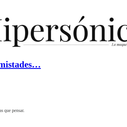
 amistades…
as que pensar.