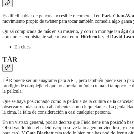
Es difícil hablar de película accesible o comercial en
Park Chan-Wo
movimiento propio de twister para tocar también comedia algo gansa y
Quizá complicada de más en su misterio, y con un montaje tan ágil qu
coreano es exquisita, te sabe mover entre
Hitchcock
y el
David Lean
En cines.
TÁR
TÁR puede ser un anagrama para ART, pero también puede serlo para T
prodigio de complejidad que no aborda un único tema ni tampoco te da
la película.
Que se haya posicionado como la película de la cultura de la cancelac
observar y todas son tan absorbentes como inquietantes. La genialidad, 
la cima, la falta de consideración a casi cualquier persona.
En un vistazo general, podría decirse que Field tiene una posición ba
Observando bien el caleidoscopio se ve la imagen moviéndose, y de u
para eso). Y
Cate Blachett
está todo lo bien que has podido leer u oír