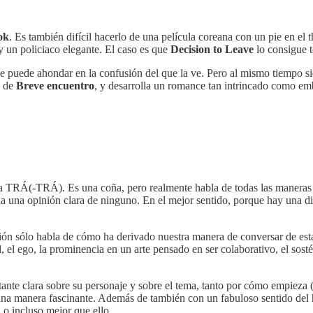
ok
. Es también difícil hacerlo de una película coreana con un pie en el
 un policiaco elegante. El caso es que
Decision to Leave
lo consigue t
e puede ahondar en la confusión del que la ve. Pero al mismo tiempo si
de
Breve encuentro
, y desarrolla un romance tan intrincado como emb
RÁ(-TRÁ). Es una coña, pero realmente habla de todas las maneras de 
 una opinión clara de ninguno. En el mejor sentido, porque hay una di
ión sólo habla de cómo ha derivado nuestra manera de conversar de estas
el ego, la prominencia en un arte pensado en ser colaborativo, el sostén d
stante clara sobre su personaje y sobre el tema, tanto por cómo empieza
na manera fascinante. Además de también con un fabuloso sentido del 
, o incluso mejor que ello.