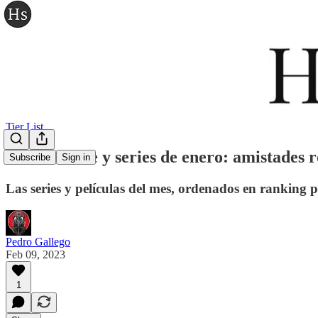
Tier List
Tier list cine y series de enero: amistade
Subscribe
Sign in
Las series y películas del mes, ordenados en ranking 
Pedro Gallego
Feb 09, 2023
1