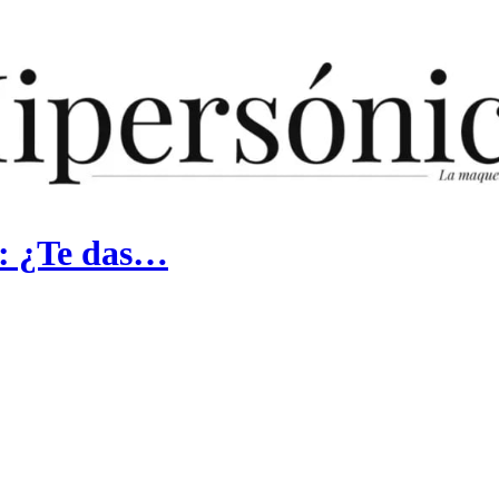
ro: ¿Te das…