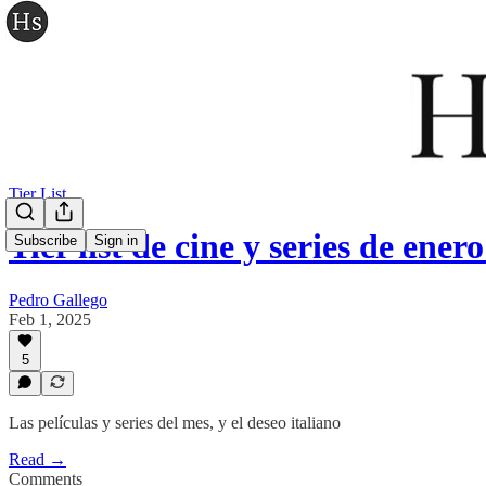
Tier List
Tier list de cine y series de ene
Subscribe
Sign in
Pedro Gallego
Feb 1, 2025
5
Las películas y series del mes, y el deseo italiano
Read →
Comments