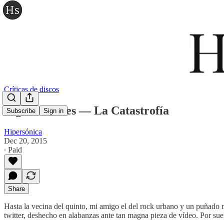
Críticas de discos
Tigres Leones — La Catastrofía
Subscribe
Sign in
Hipersónica
Dec 20, 2015
∙ Paid
Share
Hasta la vecina del quinto, mi amigo el del rock urbano y un puñado m
twitter, deshecho en alabanzas ante tan magna pieza de vídeo. Por sue