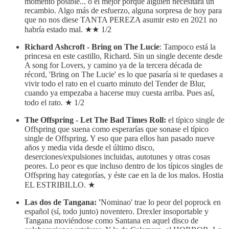
momento posible... o el mejor porque alguien necesitará un
recambio. Algo más de esfuerzo, alguna sorpresa de hoy para
que no nos diese TANTA PEREZA asumir esto en 2021 no
habría estado mal. ★★ 1/2
Richard Ashcroft - Bring on The Lucie
: Tampoco está la
princesa en este castillo, Richard. Sin un single decente desde
A song for Lovers, y camino ya de la tercera década de
récord, 'Bring on The Lucie' es lo que pasaría si te quedases a
vivir todo el rato en el cuarto minuto del Tender de Blur,
cuando ya empezaba a hacerse muy cuesta arriba. Pues así,
todo el rato. ★ 1/2
The Offspring - Let The Bad Times Roll:
el típico single de
Offspring que suena como esperarías que sonase el típico
single de Offspring. Y eso que para ellos han pasado nueve
años y media vida desde el último disco,
deserciones/expulsiones incluidas, autotunes y otras cosas
peores. Lo peor es que incluso dentro de los típicos singles de
Offspring hay categorías, y éste cae en la de los malos. Hostia
EL ESTRIBILLO. ★
Las dos de Tangana: '
Nominao' trae lo peor del poprock en
español (sí, todo junto) noventero. Drexler insoportable y
Tangana moviéndose como Santana en aquel disco de