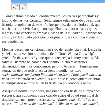
¿Cómo habrán pasado el confinamiento, los cierres perimetrales y
todo lo demás, los Espanto? Segurísimos estábamos de que alguna
historia recopilarían de este año inesperado, de puro lodo vital, que
nos ha tocado vivir. Lo que no esperábamos, para nada, es que su
regreso a las canciones propias (‘Mapa de la ciudad de Logroño’ no
era suya y les quedó peor que la original), fuese con una vivencia
pre-pandemia.
Muchas veces, sus canciones han sido de resistencia vital. Desde la
ya lejanísima versión ramoniana de "I Don't Wanna Grow Up"
(*reunión de vecinos / yo no quiero crecer*) a la muy cercana 'Mal
salvaje', siempre ha habido en Espanto un "no te acerques
demasiado", un "nos conocemos, pero no te pases". También una
sensación de que resistir acaba siendo inútil: "
los usos
socioculturales me fueron limando el carácter, / hay que fichar a la
hora / dar la razón al cliente
". Asumir que la gente quiere celebrar
tu cumpleaños aunque tú, en tu fiesta, ya no conoces a nadie.
Así que es normal que ahora, imaginando esa fiesta de cumpleaños
sorpresa, que suponemos que cuando acabe el covid será igual de
desastre, se encuentren desarmados. "
Vamos, Luis, Baila
" es un
poco su "
"qué pena de muchacho", le dice la gente en los bares
".