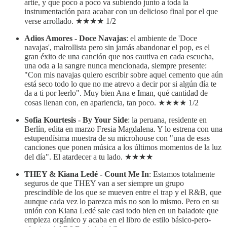
artie, y que poco a poco va subiendo junto a toda la
instrumentación para acabar con un delicioso final por el que
verse arrollado. ★★★★ 1/2
Adios Amores - Doce Navajas
: el ambiente de 'Doce
navajas', malrollista pero sin jamás abandonar el pop, es el
gran éxito de una canción que nos cautiva en cada escucha,
una oda a la sangre nunca mencionada, siempre presente:
"Con mis navajas quiero escribir sobre aquel cemento que aún
está seco todo lo que no me atrevo a decir por si algún día te
da a ti por leerlo". Muy bien Ana e Iman, qué cantidad de
cosas llenan con, en apariencia, tan poco. ★★★★ 1/2
Sofia Kourtesis - By Your Side
: la peruana, residente en
Berlín, edita en marzo Fresia Magdalena. Y lo estrena con una
estupendísima muestra de su microhouse con "una de esas
canciones que ponen música a los últimos momentos de la luz
del día". El atardecer a tu lado. ★★★★
THEY & Kiana Ledé - Count Me In
: Estamos totalmente
seguros de que THEY van a ser siempre un grupo
prescindible de los que se mueven entre el trap y el R&B, que
aunque cada vez lo parezca más no son lo mismo. Pero en su
unión con Kiana Ledé sale casi todo bien en un baladote que
empieza orgánico y acaba en el libro de estilo básico-pero-