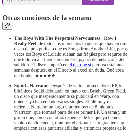
Otras canciones de la semana
The Boys With The Perpetual Nervousness - How I
Really Feel
: de todos los momentos mágicos que hay en ese
disco de pop perfecto que es Songs from Another Life, pocas
veces los Boys of Lolailo suenan tan frágiles pero seguros de
que todo va a ir bien como en esta joyaza de melancolía del
subidón. El disco empezó en
el tier que sí
pero ya está, unas
semanas después, en el Directo al excel sin duda. Qué cosa
tan bonita. ★★★★★
Squid - Narrator
: Después de varios prometedores EP, los
británicos Squid debutarán en mayo con Bright Green Field,
un disco que inesperadamente se publicará en Warp, con
quienes ya han editado varios singles. El último y más
reciente, Narrator, un largo y portentoso de 8 minutos,
'Narrator', que formará parte de ese primer LP. Un tema y un
grupo que, como con otros recientes de los que ya hemos
venido dando cuenta, tiran por el art-punk. Un gran tema que
empieza con esas guitarras afiladas y arrítmicas propias de lo