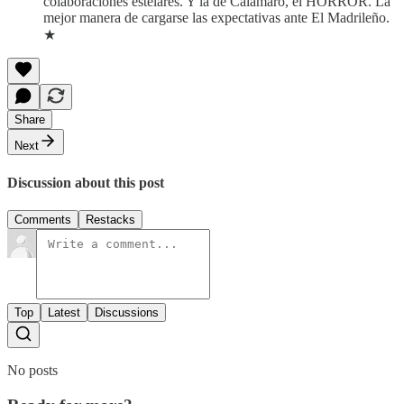
colaboraciones estelares. Y la de Calamaro, el HORROR. La
mejor manera de cargarse las expectativas ante El Madrileño.
★
Share
Next
Discussion about this post
Comments
Restacks
Top
Latest
Discussions
No posts