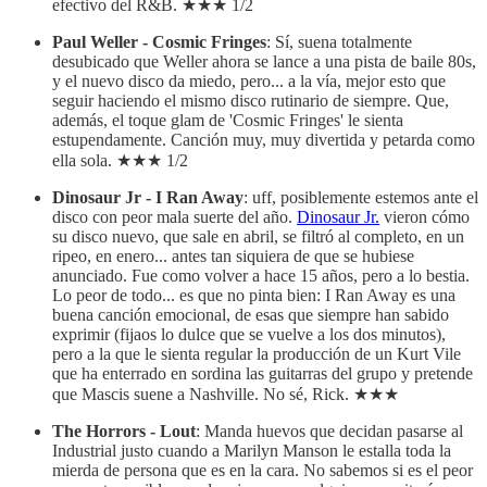
efectivo del R&B. ★★★ 1/2
Paul Weller - Cosmic Fringes
: Sí, suena totalmente
desubicado que Weller ahora se lance a una pista de baile 80s,
y el nuevo disco da miedo, pero... a la vía, mejor esto que
seguir haciendo el mismo disco rutinario de siempre. Que,
además, el toque glam de 'Cosmic Fringes' le sienta
estupendamente. Canción muy, muy divertida y petarda como
ella sola. ★★★ 1/2
Dinosaur Jr - I Ran Away
: uff, posiblemente estemos ante el
disco con peor mala suerte del año.
Dinosaur Jr.
vieron cómo
su disco nuevo, que sale en abril, se filtró al completo, en un
ripeo, en enero... antes tan siquiera de que se hubiese
anunciado. Fue como volver a hace 15 años, pero a lo bestia.
Lo peor de todo... es que no pinta bien: I Ran Away es una
buena canción emocional, de esas que siempre han sabido
exprimir (fijaos lo dulce que se vuelve a los dos minutos),
pero a la que le sienta regular la producción de un Kurt Vile
que ha enterrado en sordina las guitarras del grupo y pretende
que Mascis suene a Nashville. No sé, Rick. ★★★
The Horrors - Lout
: Manda huevos que decidan pasarse al
Industrial justo cuando a Marilyn Manson le estalla toda la
mierda de persona que es en la cara. No sabemos si es el peor