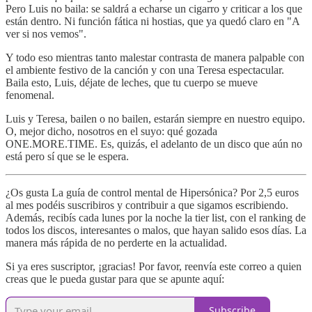
Pero Luis no baila: se saldrá a echarse un cigarro y criticar a los que
están dentro. Ni función fática ni hostias, que ya quedó claro en "A
ver si nos vemos".
Y todo eso mientras tanto malestar contrasta de manera palpable con
el ambiente festivo de la canción y con una Teresa espectacular.
Baila esto, Luis, déjate de leches, que tu cuerpo se mueve
fenomenal.
Luis y Teresa, bailen o no bailen, estarán siempre en nuestro equipo.
O, mejor dicho, nosotros en el suyo: qué gozada
ONE.MORE.TIME. Es, quizás, el adelanto de un disco que aún no
está pero sí que se le espera.
¿Os gusta La guía de control mental de Hipersónica? Por 2,5 euros
al mes podéis suscribiros y contribuir a que sigamos escribiendo.
Además, recibís cada lunes por la noche la tier list, con el ranking de
todos los discos, interesantes o malos, que hayan salido esos días. La
manera más rápida de no perderte en la actualidad.
Si ya eres suscriptor, ¡gracias! Por favor, reenvía este correo a quien
creas que le pueda gustar para que se apunte aquí:
Subscribe