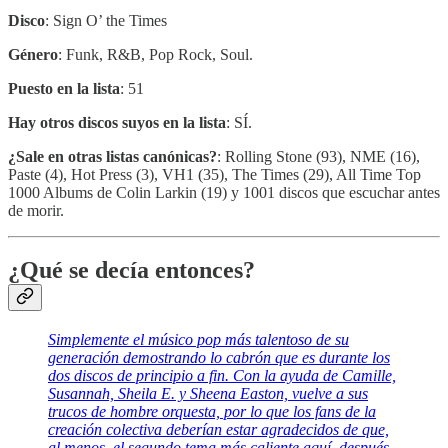
Disco
: Sign O’ the Times
Género
: Funk, R&B, Pop Rock, Soul.
Puesto en la lista
: 51
Hay otros discos suyos en la lista
: SÍ.
¿Sale en otras listas canónicas?
: Rolling Stone (93), NME (16),
Paste (4), Hot Press (3), VH1 (35), The Times (29), All Time Top
1000 Albums de Colin Larkin (19) y 1001 discos que escuchar antes
de morir.
¿Qué se decía entonces?
Simplemente el músico pop más talentoso de su
generación demostrando lo cabrón que es durante los
dos discos de principio a fin. Con la ayuda de Camille,
Susannah, Sheila E. y Sheena Easton, vuelve a sus
trucos de hombre orquesta, por lo que los fans de la
creación colectiva deberían estar agradecidos de que,
al menos, el segundo tema más caliente aquí, después