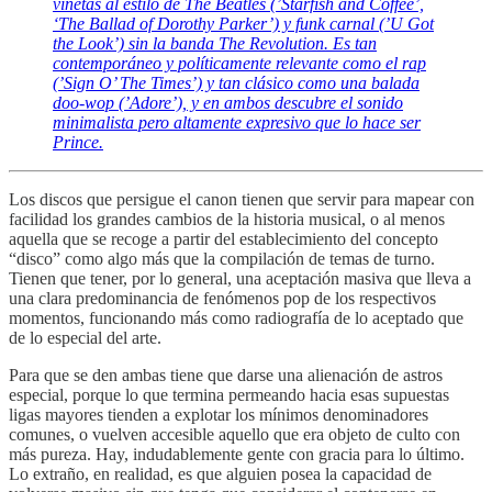
viñetas al estilo de The Beatles (’Starfish and Coffee’,
‘The Ballad of Dorothy Parker’) y funk carnal (’U Got
the Look’) sin la banda The Revolution. Es tan
contemporáneo y políticamente relevante como el rap
(’Sign O’ The Times’) y tan clásico como una balada
doo-wop (’Adore’), y en ambos descubre el sonido
minimalista pero altamente expresivo que lo hace ser
Prince.
Los discos que persigue el canon tienen que servir para mapear con
facilidad los grandes cambios de la historia musical, o al menos
aquella que se recoge a partir del establecimiento del concepto
“disco” como algo más que la compilación de temas de turno.
Tienen que tener, por lo general, una aceptación masiva que lleva a
una clara predominancia de fenómenos pop de los respectivos
momentos, funcionando más como radiografía de lo aceptado que
de lo especial del arte.
Para que se den ambas tiene que darse una alienación de astros
especial, porque lo que termina permeando hacia esas supuestas
ligas mayores tienden a explotar los mínimos denominadores
comunes, o vuelven accesible aquello que era objeto de culto con
más pureza. Hay, indudablemente gente con gracia para lo último.
Lo extraño, en realidad, es que alguien posea la capacidad de