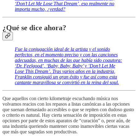
‘Don’t Let Me Lose That Dream’, eso realmente no
importa mucho, ¿verdad?
¿Qué se dice ahora?
Fue la conjugación ideal de la artista y el sonido
perfectos, en el momento preciso y con las canciones
adecuadas, en muchas de las que había sido coautora:
‘Dr. Feelgood’, ‘Baby, Baby, Baby’ y ‘Don’t Let Me
Lose This Dream’. Tras varios años en la industria,
Franklin consiguió un gran éxito y fue así como esta
cantante maravillosa se convirtió en la reina del soul.
Que aquellos con cierto kilometraje escuchando música nos
volvamos reacios con los repasos a listas canónicas a las opciones
que suenan demasiado accesibles o que se repiten con dudoso gusto
o criterio es natural. Hay cierta sensación de imposición en estas
opciones por parte de estos aparatos de “curación” o, peor aún, de
una industria queriendo mantener como inamovibles ciertas vacas
que más que sagradas son productivas.