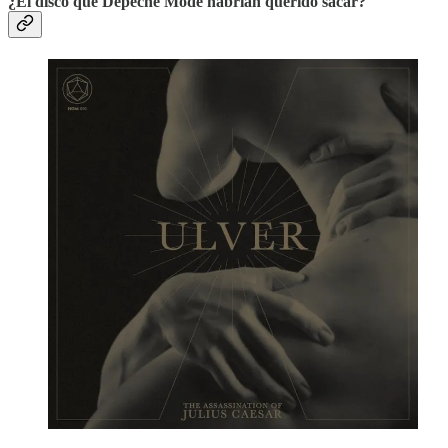
¿El disco que Depeche Mode habrían querido sacar?