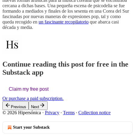
nuevas formas artísticas para la música coreana que se encontraba
cercana a dichas bases. Una pequeña escena de psicodelia se fue
formando a mediados y finales de los sesenta en una Corea del Sur
fascinadas por nuevas maneras de expresiones pop, tal y como
queda recogido en
un fascinante recopilatorio
que abarca casi
década y media.
Continue reading this post for free in the
Substack app
Claim my free post
Or purchase a paid subscription.
Previous
Next
© 2026 Hipersónica
·
Privacy
∙
Terms
∙
Collection notice
Start your Substack